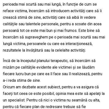
perioada mai scurtă sau mai lungă, în funcţie de cum se
reface victima, încercăm să introducem activităţi care să îi
crească stimă de sine, activităţi care să aibă în vedere
calităţile sau talentele personale, pentru a scoate din acea
persoană tot ce este mai bun şi mai frumos. Este bine să
încercăm să supraveghem pe o perioada mai scurtă sau mai
lungă victima, persoanele cu care ea interacţionează,
rezultatele la învăţătură sau la celelalte activităţi.
Încă de la începutul planului terapeutic, să încercăm să
mizăm pe calităţile evidente ale victimei şi se lăudăm
fiecare lucru bun pe care ea îl face sau îl realizează, pentru
a-i reda stima de sine.
Oricum am dezbate acest subiect, pentru a va asigura că
faceţi tot ceea ce este posibil, opinia mea este să apelaţi la
un specialist. Pentru că nici o victima nu seamănă cu alta,
pentru că fiecare plan de redresare trebuie să fie