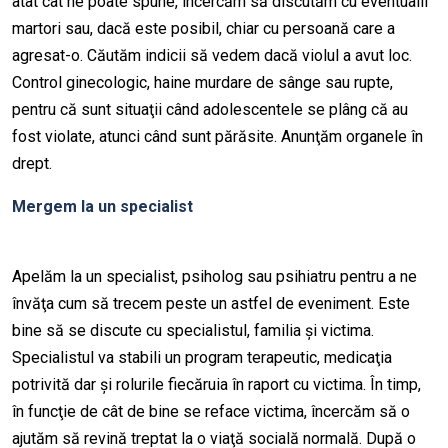
atât cât ne poate spune, încercăm să discutăm cu eventualii
martori sau, dacă este posibil, chiar cu persoană care a
agresat-o. Căutăm indicii să vedem dacă violul a avut loc.
Control ginecologic, haine murdare de sânge sau rupte,
pentru că sunt situaţii când adolescentele se plâng că au
fost violate, atunci când sunt părăsite. Anunţăm organele în
drept.
Mergem la un specialist
Apelăm la un specialist, psiholog sau psihiatru pentru a ne
învăţa cum să trecem peste un astfel de eveniment. Este
bine să se discute cu specialistul, familia şi victima.
Specialistul va stabili un program terapeutic, medicaţia
potrivită dar şi rolurile fiecăruia în raport cu victima. În timp,
în funcţie de cât de bine se reface victima, încercăm să o
ajutăm să revină treptat la o viaţă socială normală. După o