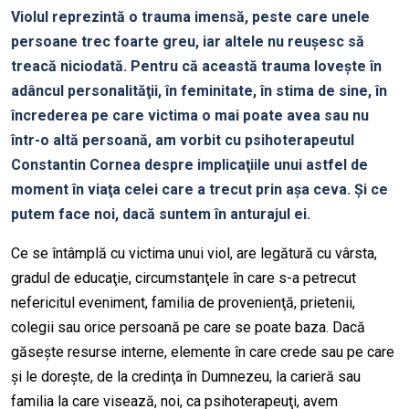
Violul reprezintă o trauma imensă, peste care unele
persoane trec foarte greu, iar altele nu reuşesc să
treacă niciodată. Pentru că această trauma loveşte în
adâncul personalităţii, în feminitate, în stima de sine, în
încrederea pe care victima o mai poate avea sau nu
într-o altă persoană, am vorbit cu psihoterapeutul
Constantin Cornea despre implicaţiile unui astfel de
moment în viaţa celei care a trecut prin aşa ceva. Şi ce
putem face noi, dacă suntem în anturajul ei.
Ce se întâmplă cu victima unui viol, are legătură cu vârsta,
gradul de educaţie, circumstanţele în care s-a petrecut
nefericitul eveniment, familia de provenienţă, prietenii,
colegii sau orice persoană pe care se poate baza. Dacă
găseşte resurse interne, elemente în care crede sau pe care
şi le doreşte, de la credinţa în Dumnezeu, la carieră sau
familia la care visează, noi, ca psihoterapeuţi, avem