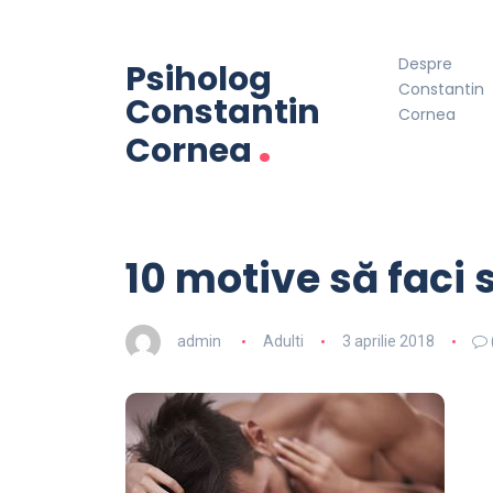
Despre
Psiholog
Constantin
Constantin
Cornea
.
Cornea
10 motive să faci 
admin
Adulti
3 aprilie 2018