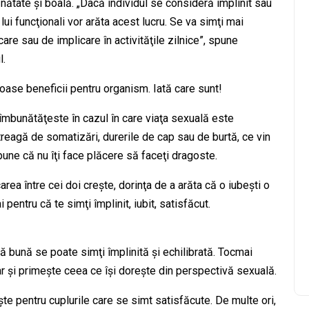
ănătate şi boală. „Dacă individul se consideră împlinit sau
 lui funcţionali vor arăta acest lucru. Se va simţi mai
are sau de implicare în activităţile zilnice”, spune
l.
oase beneficii pentru organism. Iată care sunt!
îmbunătăţeste în cazul în care viaţa sexuală este
reagă de somatizări, durerile de cap sau de burtă, ce vin
pune că nu îţi face plăcere să faceţi dragoste.
ea între cei doi creşte, dorinţa de a arăta că o iubeşti o
pentru că te simţi împlinit, iubit, satisfăcut.
lă bună se poate simţi împlinită şi echilibrată. Tocmai
ar şi primeşte ceea ce îşi doreşte din perspectivă sexuală.
te pentru cuplurile care se simt satisfăcute. De multe ori,