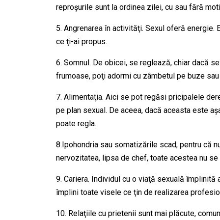
reproşurile sunt la ordinea zilei, cu sau fără mot
5. Angrenarea în activităţi. Sexul oferă energie.
ce ţi-ai propus.
6. Somnul. De obicei, se reglează, chiar dacă se
frumoase, poţi adormi cu zâmbetul pe buze sau s
7. Alimentaţia. Aici se pot regăsi pricipalele de
pe plan sexual. De aceea, dacă aceasta este aşa 
poate regla.
8.Ipohondria sau somatizările scad, pentru că nu 
nervozitatea, lipsa de chef, toate acestea nu se
9. Cariera. Individul cu o viaţă sexuală împlinită 
împlini toate visele ce ţin de realizarea profesio
10. Relaţiile cu prietenii sunt mai plăcute, comun