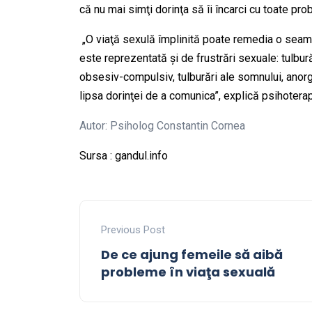
că nu mai simţi dorinţa să îi încarci cu toate pro
„O viaţă sexulă împlinită poate remedia o seam
este reprezentată şi de frustrări sexuale: tulbu
obsesiv-compulsiv, tulburări ale somnului, anorg
lipsa dorinţei de a comunica”, explică psihotera
Autor: Psiholog Constantin Cornea
Sursa :
gandul.info
Previous Post
De ce ajung femeile să aibă
probleme în viaţa sexuală