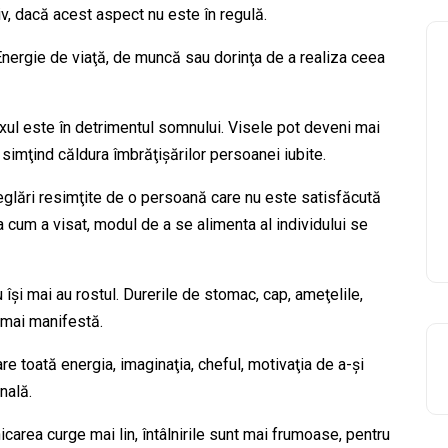
iv, dacă acest aspect nu este în regulă.
 Energie de viaţă, de muncă sau dorinţa de a realiza ceea
xul este în detrimentul somnului. Visele pot deveni mai
imţind căldura îmbrăţişărilor persoanei iubite.
reglări resimţite de o persoană care nu este satisfăcută
cum a visat, modul de a se alimenta al individului se
îşi mai au rostul. Durerile de stomac, cap, ameţelile,
 mai manifestă.
are toată energia, imaginaţia, cheful, motivaţia de a-şi
nală.
icarea curge mai lin, întâlnirile sunt mai frumoase, pentru