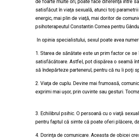
de foarte multe ori, poate face diferenţa între s
satisfăcut în viaţa sexuală, atunci toţi parametrii
energic, mai plin de viaţă, mai doritor de comunic
psihoterapeutul Constantin Cornea pentru Gându
In opinia specialistului, sexul poate avea numer
1. Starea de sănătate este un prim factor ce se 
satisfăcătoare. Astfel, pot dispărea o seamă înt
să îndepărteze partenerul, pentru că nu îi poţi s
2. Viaţa de cuplu. Devine mai frumoasă, comunicar
exprimi mai uşor, prin cuvinte sau gesturi. Tocmai 
3. Echilibrul psihic. O persoană cu o viaţă sexua
pentru faptul că simte că poate oferi plăcere, d
4. Dorinţa de comunicare. Aceasta de obicei creş