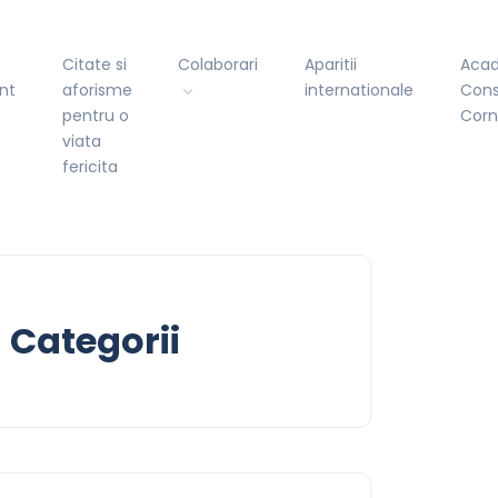
Citate si
Colaborari
Aparitii
Aca
nt
aforisme
internationale
Cons
pentru o
Cor
viata
fericita
Categorii