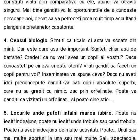
construti viata prin comparative cu ele, atunci va otraviti
singura. Mai bine ganditi-va la oportunitatile de a cunoaste
persoane noi, decat sa va petreceti prea mult timp ascultand
plangerile prietenelor casatorite.
4. Ceasul biologic.
Simtiti ca ticaie si asta va scoate din
minti. Dar este oare asa de important. Sunteti chiar asa de
batrane? Credeti ca nu veti avea un copil al vostru? Daca
cunoasteti pe cineva si este steril? V-ati gandit sa faceti un
copil pentru voi? Inseminarea va spune ceva? Daca nu aveti
idei preconcepute ganditi-va cati copii absolute superbi,
care nu au gresit cu nimic, zac prin orfelinate. Poate va
ganditi sa vizitati un orfelinat… si poate cine stie …
5. Locurile unde puteti intalni marea iubire.
Poate nu
iesiti indeajuns, poate nu iesiti unde trebuie sau cand trebuie.
Poate nu aveti indeajuns de multe activitati. Poate… Unul sau
mai multe sporturi la una sau mai multe Sali, spectacole,