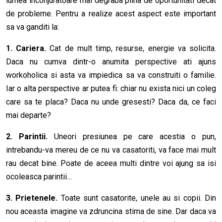
lumea inconjuratoare mai degraba plina de oportunitati decat
de probleme. Pentru a realize acest aspect este important
sa va ganditi la:
1. Cariera.
Cat de mult timp, resurse, energie va solicita.
Daca nu cumva dintr-o anumita perspective ati ajuns
workoholica si asta va impiedica sa va construiti o familie.
Iar o alta perspective ar putea fi: chiar nu exista nici un coleg
care sa te placa? Daca nu unde gresesti? Daca da, ce faci
mai departe?
2. Parintii.
Uneori presiunea pe care acestia o pun,
intrebandu-va mereu de ce nu va casatoriti, va face mai mult
rau decat bine. Poate de aceea multi dintre voi ajung sa isi
ocoleasca parintii…
3. Prietenele.
Toate sunt casatorite, unele au si copii. Din
nou aceasta imagine va zdruncina stima de sine. Dar daca va