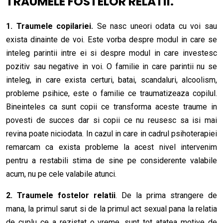
TRAUMELE FOSTELOR RELATII.
1. Traumele copilariei.
Se nasc uneori odata cu voi sau
exista dinainte de voi. Este vorba despre modul in care se
inteleg parintii intre ei si despre modul in care investesc
pozitiv sau negative in voi. O familie in care parintii nu se
inteleg, in care exista certuri, batai, scandaluri, alcoolism,
probleme psihice, este o familie ce traumatizeaza copilul.
Bineinteles ca sunt copii ce transforma aceste traume in
povesti de succes dar si copii ce nu reusesc sa isi mai
revina poate niciodata. In cazul in care in cadrul psihoterapiei
remarcam ca exista probleme la acest nivel intervenim
pentru a restabili stima de sine pe considerente valabile
acum, nu pe cele valabile atunci.
2. Traumele fostelor relatii
. De la prima strangere de
mana, la primul sarut si de la primul act sexual pana la relatia
de cuplu ce a rezistat o vreme, sunt tot atatea motive de