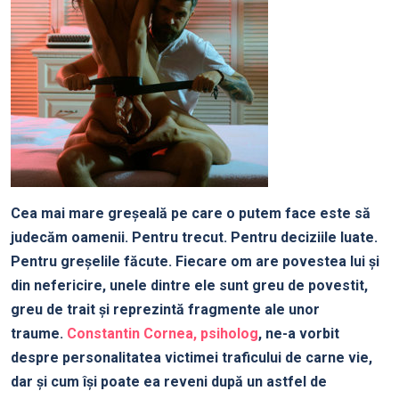
Cea mai mare greşeală pe care o putem face este să
judecăm oamenii. Pentru trecut. Pentru deciziile luate.
Pentru greşelile făcute. Fiecare om are povestea lui şi
din nefericire, unele dintre ele sunt greu de povestit,
greu de trait şi reprezintă fragmente ale unor
traume.
Constantin Cornea, psiholog
, ne-a vorbit
despre personalitatea victimei traficului de carne vie,
dar şi cum îşi poate ea reveni după un astfel de