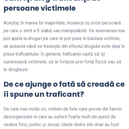
persoane victimele
Aceştia, în marea lor majoritate, încearcă cu orice persoană
pe care o simt a fi slabă sau manipulabilă. De asemenea mai
pot apela la droguri pe care le pot pune în băutura victimei,
iar aceasta când se trezeşte din efectul drogului este deja în
plasa traficantului. În general, traficanţii caută să îşi
cucerească victimele, să le forţeze prin forţă fizică sau să
le drogheze.
De ce ajunge o fată să creadă ce
îi spune un traficant?
De cele mai multe ori, vorbim de fete care provin din familii
dezorganizate în care au suferit foarte mult din punct de
vedere fizic, psihic şi social. Unele dintre ele chiar au fost