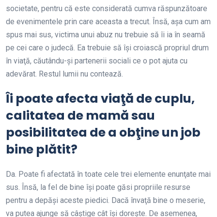
societate, pentru că este considerată cumva răspunzătoare
de evenimentele prin care aceasta a trecut. Însă, aşa cum am
spus mai sus, victima unui abuz nu trebuie să îi ia în seamă
pe cei care o judecă. Ea trebuie să îşi croiască propriul drum
în viaţă, căutându-şi partenerii sociali ce o pot ajuta cu
adevărat. Restul lumii nu contează.
Îi poate afecta viaţă de cuplu,
calitatea de mamă sau
posibilitatea de a obţine un job
bine plătit?
Da. Poate fi afectată în toate cele trei elemente enunţate mai
sus. Însă, la fel de bine îşi poate găsi propriile resurse
pentru a depăşi aceste piedici. Dacă învaţă bine o meserie,
va putea ajunge să câştige cât îşi doreşte. De asemenea,