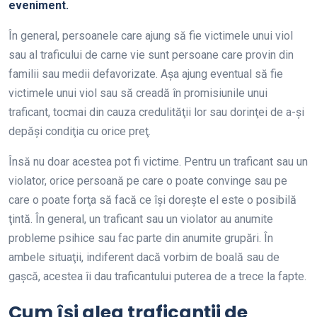
eveniment.
În general, persoanele care ajung să fie victimele unui viol
sau al traficului de carne vie sunt persoane care provin din
familii sau medii defavorizate. Aşa ajung eventual să fie
victimele unui viol sau să creadă în promisiunile unui
traficant, tocmai din cauza credulităţii lor sau dorinţei de a-şi
depăşi condiţia cu orice preţ.
Însă nu doar acestea pot fi victime. Pentru un traficant sau un
violator, orice persoană pe care o poate convinge sau pe
care o poate forţa să facă ce îşi doreşte el este o posibilă
ţintă. În general, un traficant sau un violator au anumite
probleme psihice sau fac parte din anumite grupări. În
ambele situaţii, indiferent dacă vorbim de boală sau de
gaşcă, acestea îi dau traficantului puterea de a trece la fapte.
Cum îşi aleg traficanţii de