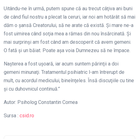
Uitându-ne în urmă, putem spune că au trecut câţiva ani buni
de când fiul nostru a plecat la ceruri, iar noi am hotărât să mai
dăm o şansă Creatorului, să ne arate că există. Şi mare ne-a
fost uimirea când soţia mea a rămas din nou însărcinată. Şi
mai surprinşi am fost când am descoperit că avem gemeni.
O fată şi un băiat. Poate aşa voia Dumnezeu să ne împace.
Naşterea a fost uşoară, iar acum suntem părinţii a doi
gemeni minunaţi. Tratamentul psihiatric l-am întrerupt de
mult, cu acordul medicului, bineînţeles. Însă discuţiile cu tine
şi cu duhovnicul continuă.”
Autor: Psiholog Constantin Cornea
Sursa :
csid.ro