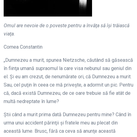
Omul are nevoie de o poveste pentru a învăţa să îşi trăiască
viaţa.
Cornea Constantin
„Dumnezeu a murit, spunea Nietzsche, căutând să găsească
în fiinţa umană supraomul la care visa nebunul sau geniul din
el. Şi eu am crezut, de nenumărate ori, că Dumnezeu a murit.
Sau, cel puţin în ceea ce mă priveşte, a adormit un pic. Pentru
că, dacă există Dumnezeu, de ce oare trebuie să fie atât de
multă nedreptate în lume?
Ştii când a murit prima dată Dumnezeu pentru mine? Când în
urma unui accident părinţii şi fratele meu au plecat din
această lume. Brusc, fără ca ceva să anunţe această