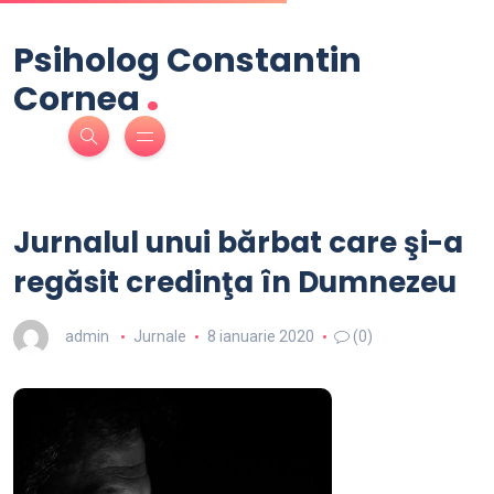
Psiholog Constantin
.
Cornea
Jurnalul unui bărbat care şi-a
regăsit credinţa în Dumnezeu
admin
Jurnale
8 ianuarie 2020
(0)