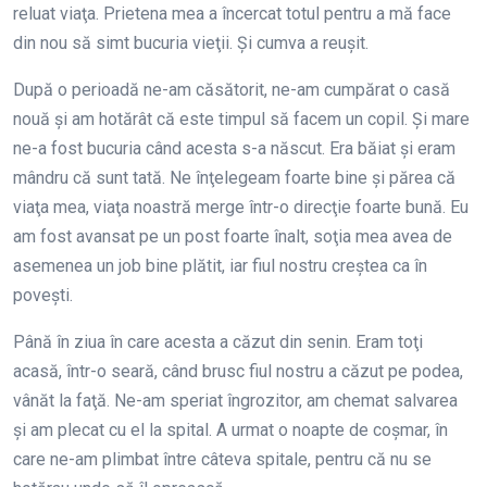
reluat viaţa. Prietena mea a încercat totul pentru a mă face
din nou să simt bucuria vieţii. Şi cumva a reuşit.
După o perioadă ne-am căsătorit, ne-am cumpărat o casă
nouă şi am hotărât că este timpul să facem un copil. Şi mare
ne-a fost bucuria când acesta s-a născut. Era băiat şi eram
mândru că sunt tată. Ne înţelegeam foarte bine şi părea că
viaţa mea, viaţa noastră merge într-o direcţie foarte bună. Eu
am fost avansat pe un post foarte înalt, soţia mea avea de
asemenea un job bine plătit, iar fiul nostru creştea ca în
poveşti.
Până în ziua în care acesta a căzut din senin. Eram toţi
acasă, într-o seară, când brusc fiul nostru a căzut pe podea,
vânăt la faţă. Ne-am speriat îngrozitor, am chemat salvarea
şi am plecat cu el la spital. A urmat o noapte de coşmar, în
care ne-am plimbat între câteva spitale, pentru că nu se