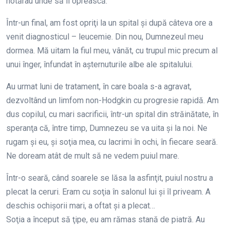
hotărau unde să îl oprească.
Într-un final, am fost opriţi la un spital şi după câteva ore a
venit diagnosticul – leucemie. Din nou, Dumnezeul meu
dormea. Mă uitam la fiul meu, vânăt, cu trupul mic precum al
unui înger, înfundat în aşternuturile albe ale spitalului.
Au urmat luni de tratament, în care boala s-a agravat,
dezvoltând un limfom non-Hodgkin cu progresie rapidă. Am
dus copilul, cu mari sacrificii, într-un spital din străinătate, în
speranţa că, între timp, Dumnezeu se va uita şi la noi. Ne
rugam şi eu, şi soţia mea, cu lacrimi în ochi, în fiecare seară.
Ne doream atât de mult să ne vedem puiul mare.
Într-o seară, când soarele se lăsa la asfinţit, puiul nostru a
plecat la ceruri. Eram cu soţia în salonul lui şi îl priveam. A
deschis ochişorii mari, a oftat şi a plecat…
Soţia a început să ţipe, eu am rămas stană de piatră. Au