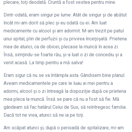
plecare, toţi deodată. Cruntă a fost vestea pentru mine.
Dintr-odată, eram singur pe lume. Atât de singur şi de abătut
încât mi-am dorit să plec şi eu odată cu ei. Am luat
medicamente cu alcool şi am adormit. M-am trezit pe patul
unui spital, plin de perfuzii şi cu privirea înceţoşată. Prietena
mea de atunci, ca de obicei, plecase la muncă în acea zi.
Însă, simţindu-se foarte rău, şi-a luat o zi de concediu şi a
venit acasă. La timp pentru a mă salva!
Eram sigur că nu se va întâmpla asta. Gândisem bine planul.
Aveam medicamentele pe care le luau ai mei pentru a
adormi, alcool şi o zi întreagă la dispoziţie după ce prietena
mea pleca la muncă. Însă se pare că nu a fost să fie. Mă
gândeam să fac hatârul Celui de Sus, să reîntregesc familia.
Dacă tot ne vrea, atunci să ne ia pe toţi.
Am scăpat atunci şi, după o perioadă de spitalizare, mi-am