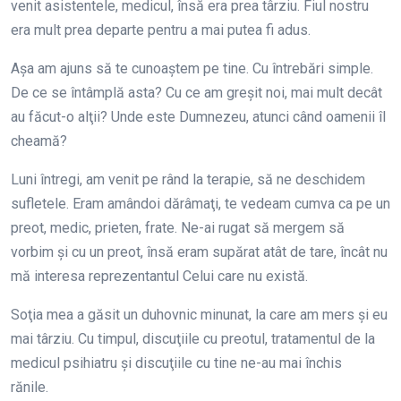
venit asistentele, medicul, însă era prea târziu. Fiul nostru
era mult prea departe pentru a mai putea fi adus.
Aşa am ajuns să te cunoaştem pe tine. Cu întrebări simple.
De ce se întâmplă asta? Cu ce am greşit noi, mai mult decât
au făcut-o alţii? Unde este Dumnezeu, atunci când oamenii îl
cheamă?
Luni întregi, am venit pe rând la terapie, să ne deschidem
sufletele. Eram amândoi dărâmaţi, te vedeam cumva ca pe un
preot, medic, prieten, frate. Ne-ai rugat să mergem să
vorbim şi cu un preot, însă eram supărat atât de tare, încât nu
mă interesa reprezentantul Celui care nu există.
Soţia mea a găsit un duhovnic minunat, la care am mers şi eu
mai târziu. Cu timpul, discuţiile cu preotul, tratamentul de la
medicul psihiatru şi discuţiile cu tine ne-au mai închis
rănile.