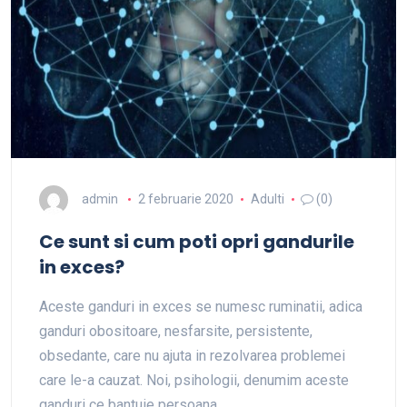
admin
2 februarie 2020
Adulti
(0)
Ce sunt si cum poti opri gandurile
in exces?
Aceste ganduri in exces se numesc ruminatii, adica
ganduri obositoare, nesfarsite, persistente,
obsedante, care nu ajuta in rezolvarea problemei
care le-a cauzat. Noi, psihologii, denumim aceste
ganduri ce bantuie persoana…