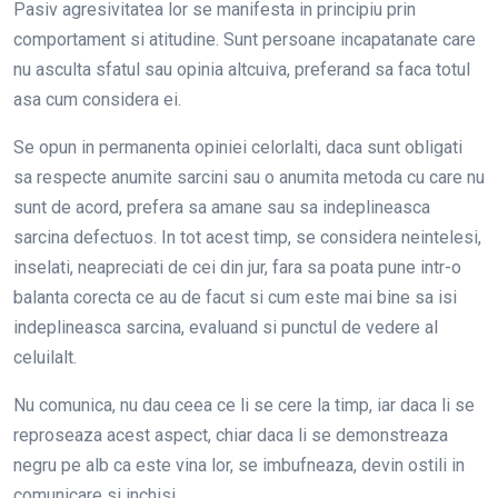
Pasiv agresivitatea lor se manifesta in principiu prin
comportament si atitudine. Sunt persoane incapatanate care
nu asculta sfatul sau opinia altcuiva, preferand sa faca totul
asa cum considera ei.
Se opun in permanenta opiniei celorlalti, daca sunt obligati
sa respecte anumite sarcini sau o anumita metoda cu care nu
sunt de acord, prefera sa amane sau sa indeplineasca
sarcina defectuos. In tot acest timp, se considera neintelesi,
inselati, neapreciati de cei din jur, fara sa poata pune intr-o
balanta corecta ce au de facut si cum este mai bine sa isi
indeplineasca sarcina, evaluand si punctul de vedere al
celuilalt.
Nu comunica, nu dau ceea ce li se cere la timp, iar daca li se
reproseaza acest aspect, chiar daca li se demonstreaza
negru pe alb ca este vina lor, se imbufneaza, devin ostili in
comunicare si inchisi.