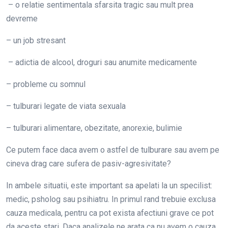
– o relatie sentimentala sfarsita tragic sau mult prea
devreme
– un job stresant
– adictia de alcool, droguri sau anumite medicamente
– probleme cu somnul
– tulburari legate de viata sexuala
– tulburari alimentare, obezitate, anorexie, bulimie
Ce putem face daca avem o astfel de tulburare sau avem pe
cineva drag care sufera de pasiv-agresivitate?
In ambele situatii, este important sa apelati la un specilist:
medic, psholog sau psihiatru. In primul rand trebuie exclusa
cauza medicala, pentru ca pot exista afectiuni grave ce pot
da aceste stari. Daca analizele ne arata ca nu avem o cauza