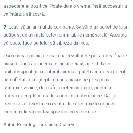
aspectele ei pozitive. Poate dura o vreme, însă succesul nu
va întârzia să apară.
7.
Luați-vă un animal de companie. Salvând un suflet de la un
adăpost de animale puteți primi iubire nemăsurată. Aceasta
vă poate face sufletul să vibreze din nou.
Dacă urmați planul de mai sus, rezultatele pot apărea foarte
curând. Dacă ați încercat și nu ați reușit, apelați la un
psihoterapeut și cu ajutorul acestuia puteți să redescoperiți
că sufletul abia aștepta să se scuture de prea plinul
răutăților zilnice, de praful prietenilor toxici, pentru a
redescoperi plăcerea de a primi și a oferi iubire. Dar și
pentru a vă delecta cu o viață ale cărei fraie le dețineți,
îndrumându-vă mintea spre lumină și bucurie.
Autor: Psiholog Constantin Cornea