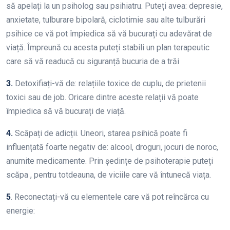
să apelați la un psiholog sau psihiatru. Puteți avea: depresie,
anxietate, tulburare bipolară, ciclotimie sau alte tulburări
psihice ce vă pot împiedica să vă bucurați cu adevărat de
viață. Împreună cu acesta puteți stabili un plan terapeutic
care să vă readucă cu siguranță bucuria de a trăi
3.
Detoxifiați-vă de: relațiile toxice de cuplu, de prietenii
toxici sau de job. Oricare dintre aceste relații vă poate
împiedica să vă bucurați de viață.
4.
Scăpați de adicții. Uneori, starea psihică poate fi
influențată foarte negativ de: alcool, droguri, jocuri de noroc,
anumite medicamente. Prin ședințe de psihoterapie puteți
scăpa , pentru totdeauna, de viciile care vă întunecă viața.
5
. Reconectați-vă cu elementele care vă pot reîncărca cu
energie: