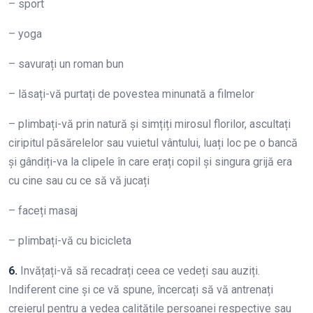
– sport
– yoga
– savurați un roman bun
– lăsați-vă purtați de povestea minunată a filmelor
– plimbați-vă prin natură și simțiți mirosul florilor, ascultați
ciripitul păsărelelor sau vuietul vântului, luați loc pe o bancă
și gândiți-va la clipele în care erați copil și singura grijă era
cu cine sau cu ce să vă jucați
– faceți masaj
– plimbați-vă cu bicicleta
6.
Invățați-vă să recadrați ceea ce vedeți sau auziți.
Indiferent cine și ce vă spune, încercați să vă antrenați
creierul pentru a vedea calitățile persoanei respective sau