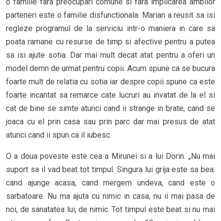
o familie fara preocupari comune si fara implicarea ambilor
parteneri este o familie disfunctionala. Marian a reusit sa isi
regleze programul de la serviciu intr-o maniera in care sa
poata ramane cu resurse de timp si afective pentru a putea
sa isi ajute sotia. Dar mai mult decat atat pentru a oferi un
model demn de urmat pentru copii. Acum spune ca se bucura
foarte mult de relatia cu sotia iar despre copii spune ca este
foarte incantat sa remarce cate lucruri au invatat de la el si
cat de bine se simte atunci cand ii strange in brate, cand se
joaca cu el prin casa sau prin parc dar mai presus de atat
atunci cand ii spun ca il iubesc.
O a doua poveste este cea a Mirunei si a lui Dorin. „Nu mai
suport sa il vad beat tot timpul. Singura lui grija este sa bea:
cand ajunge acasa, cand mergem undeva, cand este o
sarbatoare. Nu ma ajuta cu nimic in casa, nu ii mai pasa de
noi, de sanatatea lui, de nimic. Tot timpul este beat si nu mai