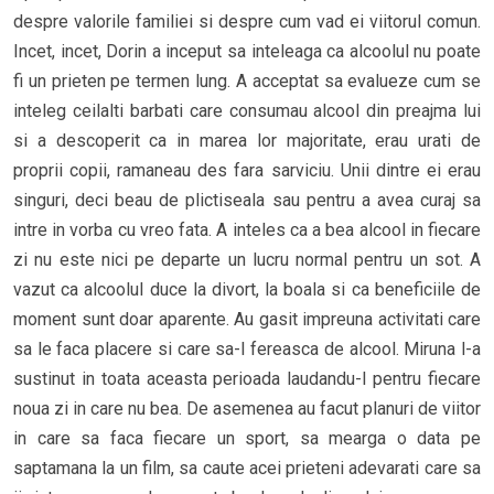
despre valorile familiei si despre cum vad ei viitorul comun.
Incet, incet, Dorin a inceput sa inteleaga ca alcoolul nu poate
fi un prieten pe termen lung. A acceptat sa evalueze cum se
inteleg ceilalti barbati care consumau alcool din preajma lui
si a descoperit ca in marea lor majoritate, erau urati de
proprii copii, ramaneau des fara sarviciu. Unii dintre ei erau
singuri, deci beau de plictiseala sau pentru a avea curaj sa
intre in vorba cu vreo fata. A inteles ca a bea alcool in fiecare
zi nu este nici pe departe un lucru normal pentru un sot. A
vazut ca alcoolul duce la divort, la boala si ca beneficiile de
moment sunt doar aparente. Au gasit impreuna activitati care
sa le faca placere si care sa-l fereasca de alcool. Miruna l-a
sustinut in toata aceasta perioada laudandu-l pentru fiecare
noua zi in care nu bea. De asemenea au facut planuri de viitor
in care sa faca fiecare un sport, sa mearga o data pe
saptamana la un film, sa caute acei prieteni adevarati care sa