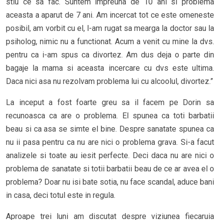
stiu ce sa fac. Suntem impreuna de 10 ani si problema
aceasta a aparut de 7 ani. Am incercat tot ce este omeneste
posibil, am vorbit cu el, l-am rugat sa mearga la doctor sau la
psiholog, nimic nu a functionat. Acum a venit cu mine la dvs.
pentru ca i-am spus ca divortez. Am dus deja o parte din
bagaje la mama si aceasta incercare cu dvs este ultima.
Daca nici asa nu rezolvam problema lui cu alcoolul, divortez.”
La inceput a fost foarte greu sa il facem pe Dorin sa
recunoasca ca are o problema. El spunea ca toti barbatii
beau si ca asa se simte el bine. Despre sanatate spunea ca
nu ii pasa pentru ca nu are nici o problema grava. Si-a facut
analizele si toate au iesit perfecte. Deci daca nu are nici o
problema de sanatate si totii barbatii beau de ce ar avea el o
problema? Doar nu isi bate sotia, nu face scandal, aduce bani
in casa, deci totul este in regula.
Aproape trei luni am discutat despre viziunea fiecaruia