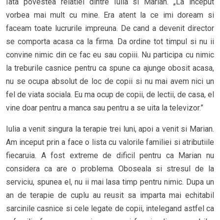
Iata povestea relatiei dintre Iulia si Marian. „La inceput
vorbea mai mult cu mine. Era atent la ce imi doream si
faceam toate lucrurile impreuna. De cand a devenit director
se comporta acasa ca la firma. Da ordine tot timpul si nu ii
convine nimic din ce fac eu sau copiii. Nu participa cu nimic
la treburile casnice pentru ca spune ca ajunge obosit acasa,
nu se ocupa absolut de loc de copii si nu mai avem nici un
fel de viata sociala. Eu ma ocup de copii, de lectii, de casa, el
vine doar pentru a manca sau pentru a se uita la televizor.”
Iulia a venit singura la terapie trei luni, apoi a venit si Marian.
Am inceput prin a face o lista cu valorile familiei si atributiile
fiecaruia. A fost extreme de dificil pentru ca Marian nu
considera ca are o problema. Oboseala si stresul de la
serviciu, spunea el, nu ii mai lasa timp pentru nimic. Dupa un
an de terapie de cuplu au reusit sa imparta mai echitabil
sarcinile casnice si cele legate de copii, intelegand astfel ca