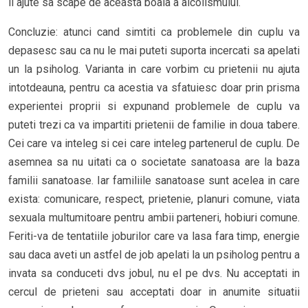
ii ajute sa scape de aceasta boala a alcolismului.
Concluzie: atunci cand simtiti ca problemele din cuplu va
depasesc sau ca nu le mai puteti suporta incercati sa apelati
un la psiholog. Varianta in care vorbim cu prietenii nu ajuta
intotdeauna, pentru ca acestia va sfatuiesc doar prin prisma
experientei proprii si expunand problemele de cuplu va
puteti trezi ca va impartiti prietenii de familie in doua tabere.
Cei care va inteleg si cei care inteleg partenerul de cuplu. De
asemnea sa nu uitati ca o societate sanatoasa are la baza
familii sanatoase. Iar familiile sanatoase sunt acelea in care
exista: comunicare, respect, prietenie, planuri comune, viata
sexuala multumitoare pentru ambii parteneri, hobiuri comune.
Feriti-va de tentatiile joburilor care va lasa fara timp, energie
sau daca aveti un astfel de job apelati la un psiholog pentru a
invata sa conduceti dvs jobul, nu el pe dvs. Nu acceptati in
cercul de prieteni sau acceptati doar in anumite situatii