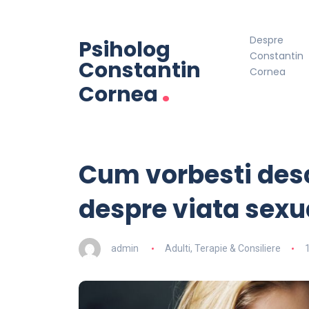
Despre
Psiholog
Constantin
Constantin
Cornea
.
Cornea
Cum vorbesti desc
despre viata sexu
admin
Adulti
,
Terapie & Consiliere