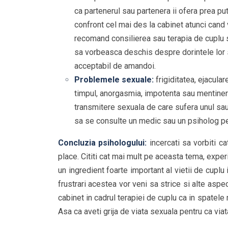
ca partenerul sau partenera ii ofera prea p
confront cel mai des la cabinet atunci can
recomand consilierea sau terapia de cuplu s
sa vorbeasca deschis despre dorintele lor 
acceptabil de amandoi.
Problemele sexuale:
frigiditatea, ejacula
timpul, anorgasmia, impotenta sau mentinerea 
transmitere sexuala de care sufera unul sau
sa se consulte un medic sau un psiholog pen
Concluzia psihologului:
incercati sa vorbiti c
place. Cititi cat mai mult pe aceasta tema, experime
un ingredient foarte important al vietii de cuplu 
frustrari acestea vor veni sa strice si alte aspe
cabinet in cadrul terapiei de cuplu ca in spatele
Asa ca aveti grija de viata sexuala pentru ca via