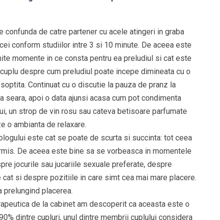
e confunda de catre partener cu acele atingeri in graba
bicei conform studiilor intre 3 si 10 minute. De aceea este
ite momente in ce consta pentru ea preludiul si cat este
 cuplu despre cum preludiul poate incepe dimineata cu o
 soptita. Continuat cu o discutie la pauza de pranz la
a seara, apoi o data ajunsi acasa cum pot condimenta
lui, un strop de vin rosu sau cateva betisoare parfumate
ze o ambianta de relaxare.
ogului este cat se poate de scurta si succinta: tot ceea
ermis. De aceea este bine sa se vorbeasca in momentele
re jocurile sau jucariile sexuale preferate, despre
e cat si despre pozitiile in care simt cea mai mare placere.
 prelungind placerea.
erapeutica de la cabinet am descoperit ca aceasta este o
% dintre cupluri, unul dintre membrii cuplului considera