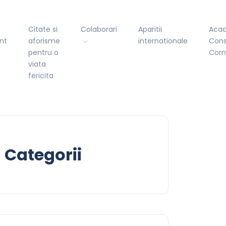
Citate si
Colaborari
Aparitii
Aca
nt
aforisme
internationale
Cons
pentru o
Cor
viata
fericita
Categorii