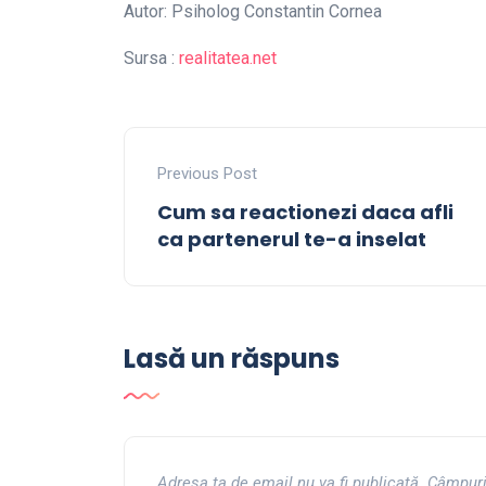
Autor: Psiholog Constantin Cornea
Sursa :
realitatea.net
Previous Post
Cum sa reactionezi daca afli
ca partenerul te-a inselat
Lasă un răspuns
Adresa ta de email nu va fi publicată.
Câmpuri