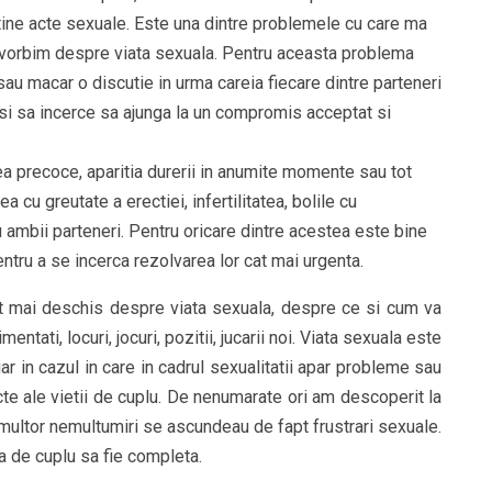
utine acte sexuale. Este una dintre problemele cu care ma
d vorbim despre viata sexuala. Pentru aceasta problema
au macar o discutie in urma careia fiecare dintre parteneri
si sa incerce sa ajunga la un compromis acceptat si
rea precoce, aparitia durerii in anumite momente sau tot
cu greutate a erectiei, infertilitatea, bolile cu
 ambii parteneri. Pentru oricare dintre acestea este bine
tru a se incerca rezolvarea lor cat mai urgenta.
at mai deschis despre viata sexuala, despre ce si cum va
ntati, locuri, jocuri, pozitii, jucarii noi. Viata sexuala este
iar in cazul in care in cadrul sexualitatii apar probleme sau
cte ale vietii de cuplu. De nenumarate ori am descoperit la
 multor nemultumiri se ascundeau de fapt frustrari sexuale.
ta de cuplu sa fie completa.