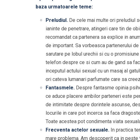
baza urmatoarele teme:
Preludiul.
De cele mai multe ori preludiul s
ianinte de penetrare, atingeri care tin de o
recomandat ca partenera sa explice in anum
de important. Sa vorbeasca partenerului de
sarutare pe lobul urechii si cu o promisiune
telefon despre ce si cum au de gand sa fac
inceputul actului sexual cu un masaj al gatu
ori cateva lumanari parfumate care sa cree
Fantasmele.
Despre fantasme opinia psihol
ce aduce placere ambilor parteneri este p
de intimitate despre dorintele ascunse, desp
locurile in care pot incerca sa faca dragost
Toate acestea pot condimenta viata sexuala
Frecventa actelor sexuale.
In practica t
mare problema. Am descoperit ca in peste 90