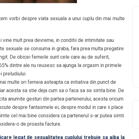
tem vorbi despre viata sexuala a unui cuplu din mai multe
i vine mult prea devreme, in conditii de intimitate sau
te sexuale se consuma in graba, fara prea multa pregatire
ngit. De obicei femeile sunt cele care au de suferit,
 65% dintre ale nu reusesc sa ajunga la orgasm in primele
 preludiului.
ai multe ori femeia asteapta ca initiativa din punct de
 iar acesta sa stie deja cum sa o faca sa se simta bine. De
cita anumite gesturi din partea partenerului, acesta oricum
discute despre fantasmele ei, despre modul in care ii place
 simte cel mai bine considera ca partenerul s-ar putea simti
onsidera-o de proasta factura.
are legat de sexualitatea cuplului trebuie sa aiba la