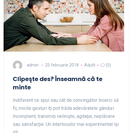
admin
25 februarie 2018
Adulti
(0)
Clipeşte des? Înseamnă că te
minte
Indiferent ce spui sau cât de convingător încerci să
fii, micile gesturi îţi pot trăda adevăratele gânduri.
Inconştient, transmiţi nelinişte, agitaţie, neplăcere
sau satisfacţie. Un interlocutor mai experimentat îşi
dă…