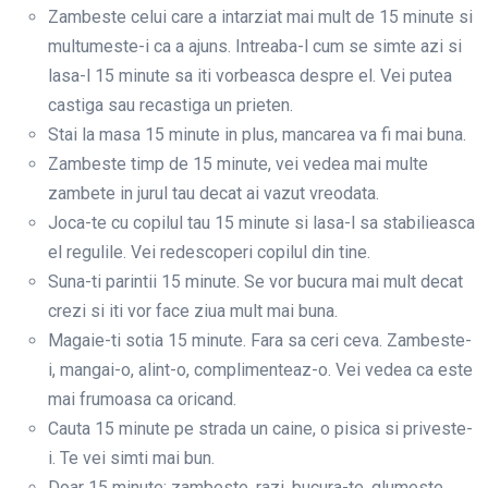
Zambeste celui care a intarziat mai mult de 15 minute si
multumeste-i ca a ajuns. Intreaba-l cum se simte azi si
lasa-l 15 minute sa iti vorbeasca despre el. Vei putea
castiga sau recastiga un prieten.
Stai la masa 15 minute in plus, mancarea va fi mai buna.
Zambeste timp de 15 minute, vei vedea mai multe
zambete in jurul tau decat ai vazut vreodata.
Joca-te cu copilul tau 15 minute si lasa-l sa stabilieasca
el regulile. Vei redescoperi copilul din tine.
Suna-ti parintii 15 minute. Se vor bucura mai mult decat
crezi si iti vor face ziua mult mai buna.
Magaie-ti sotia 15 minute. Fara sa ceri ceva. Zambeste-
i, mangai-o, alint-o, complimenteaz-o. Vei vedea ca este
mai frumoasa ca oricand.
Cauta 15 minute pe strada un caine, o pisica si priveste-
i. Te vei simti mai bun.
Doar 15 minute: zambeste, razi, bucura-te, glumeste,