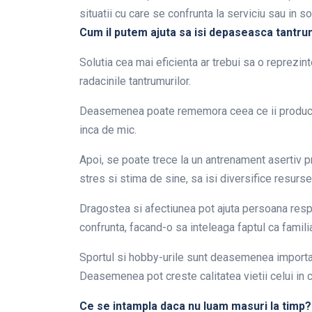
situatii cu care se confrunta la serviciu sau in s
Cum il putem ajuta sa isi depaseasca tantru
Solutia cea mai eficienta ar trebui sa o reprezin
radacinile tantrumurilor.
Deasemenea poate rememora ceea ce ii producea 
inca de mic.
Apoi, se poate trece la un antrenament asertiv p
stres si stima de sine, sa isi diversifice resurs
Dragostea si afectiunea pot ajuta persoana res
confrunta, facand-o sa inteleaga faptul ca familia
Sportul si hobby-urile sunt deasemenea importan
Deasemenea pot creste calitatea vietii celui in c
Ce se intampla daca nu luam masuri la timp?