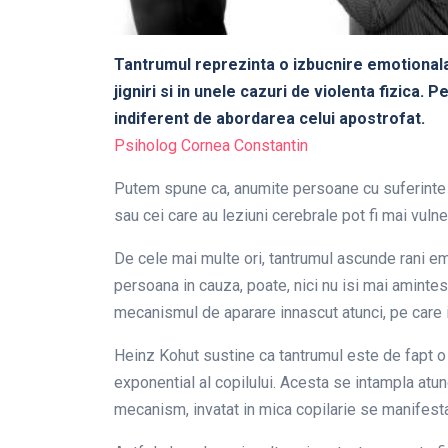
Tantrumul reprezinta o izbucnire emotionala 
jigniri si in unele cazuri de violenta fizica.
indiferent de abordarea celui apostrofat.
Psiholog Cornea Constantin
Putem spune ca, anumite persoane cu suferinte p
sau cei care au leziuni cerebrale pot fi mai vulner
De cele mai multe ori, tantrumul ascunde rani em
persoana in cauza, poate, nici nu isi mai amintes
mecanismul de aparare innascut atunci, pe care il 
Heinz Kohut sustine ca tantrumul este de fapt o 
exponential al copilului. Acesta se intampla atun
mecanism, invatat in mica copilarie se manifesta s