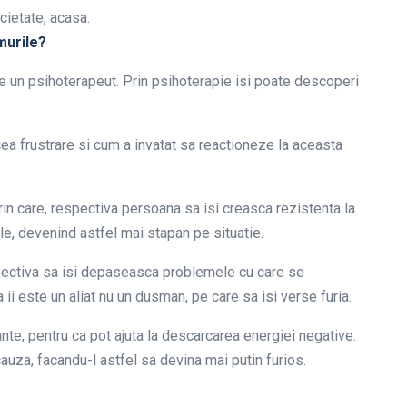
ocietate, acasa.
murile?
te un psihoterapeut. Prin psihoterapie isi poate descoperi
frustrare si cum a invatat sa reactioneze la aceasta
rin care, respectiva persoana sa isi creasca rezistenta la
ele, devenind astfel mai stapan pe situatie.
pectiva sa isi depaseasca problemele cu care se
 ii este un aliat nu un dusman, pe care sa isi verse furia.
te, pentru ca pot ajuta la descarcarea energiei negative.
auza, facandu-l astfel sa devina mai putin furios.