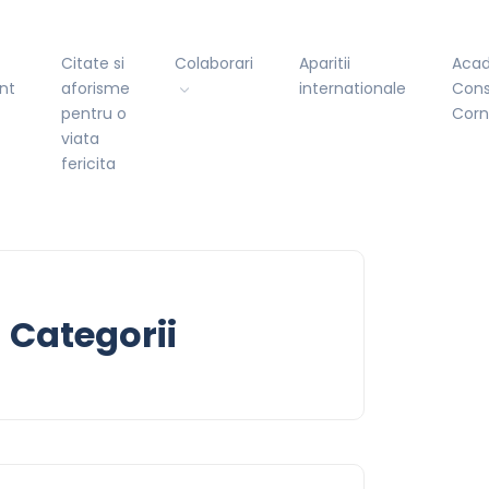
Citate si
Colaborari
Aparitii
Aca
nt
aforisme
internationale
Cons
pentru o
Cor
viata
fericita
Categorii