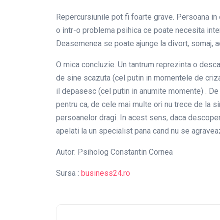
Repercursiunile pot fi foarte grave. Persoana in
o intr-o problema psihica ce poate necesita int
Deasemenea se poate ajunge la divort, somaj, act
O mica concluzie. Un tantrum reprezinta o desca
de sine scazuta (cel putin in momentele de criza),
il depasesc (cel putin in anumite momente) . De 
pentru ca, de cele mai multe ori nu trece de la s
persoanelor dragi. In acest sens, daca descoperi
apelati la un specialist pana cand nu se agraveaz
Autor: Psiholog Constantin Cornea
Sursa :
business24.ro