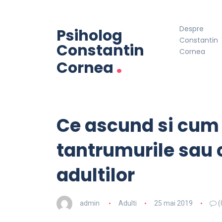
Despre
Psiholog
Constantin
Constantin
Cornea
.
Cornea
Ce ascund si cum 
tantrumurile sau c
adultilor
admin
Adulti
25 mai 2019
(