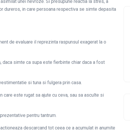
 asimilat unei nevroze. Si presupune reactia la stres, a
erior dureros, in care persoana respectiva se simte depasita
ment de evaluare il reprezinta raspunsul exagerat la o
, daca simte ca supa este fierbinte chiar daca a fost
vestimentatie si tuna si fulgera prin casa.
 care este rugat sa ajute cu ceva, sau sa asculte si
prezentative pentru tantrum.
eactioneaza descarcand tot ceea ce a acumulat in anumite