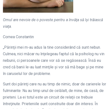
Omul are nevoie de o poveste pentru a învăţa să îşi trăiască
viaţa.
Cornea Constantin
„Părinţii mei m-au adus la tine considerând că sunt nebun.
Culmea, nici măcar nu înţelegeau faptul că la psiholog nu vin
nebunii, ci persoanele care vor să se regăsească. Însă eu
cred că banii le-au luat minţile şi vor să mă bage şi pe mine
în caruselul lor de probleme.
Sunt doi părinţi care nu au timp de nimic, doar de carierele lor
fulminante. Nu au timp unul de celălalt, de mine, de casă, de
prieteni. La ei totul este un circuit de relaţii ce trebuie
întreţinute. Prieteniile sunt construite doar din interes. În