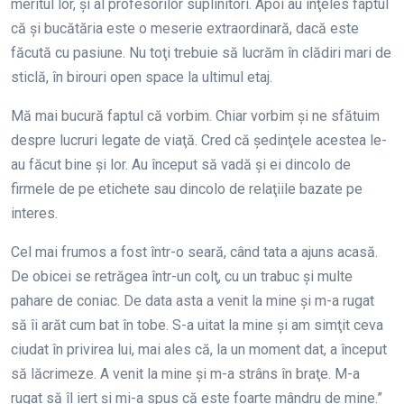
meritul lor, şi al profesorilor suplinitori. Apoi au înţeles faptul
că şi bucătăria este o meserie extraordinară, dacă este
făcută cu pasiune. Nu toţi trebuie să lucrăm în clădiri mari de
sticlă, în birouri open space la ultimul etaj.
Mă mai bucură faptul că vorbim. Chiar vorbim şi ne sfătuim
despre lucruri legate de viaţă. Cred că şedinţele acestea le-
au făcut bine şi lor. Au început să vadă şi ei dincolo de
firmele de pe etichete sau dincolo de relaţiile bazate pe
interes.
Cel mai frumos a fost într-o seară, când tata a ajuns acasă.
De obicei se retrăgea într-un colţ, cu un trabuc şi multe
pahare de coniac. De data asta a venit la mine şi m-a rugat
să îi arăt cum bat în tobe. S-a uitat la mine şi am simţit ceva
ciudat în privirea lui, mai ales că, la un moment dat, a început
să lăcrimeze. A venit la mine şi m-a strâns în braţe. M-a
rugat să îl iert şi mi-a spus că este foarte mândru de mine.”