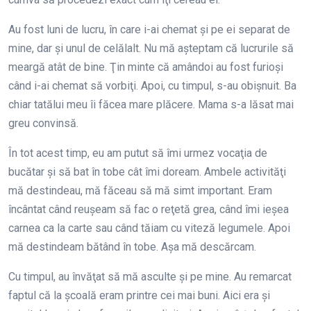
Au fost luni de lucru, în care i-ai chemat şi pe ei separat de
mine, dar şi unul de celălalt. Nu mă aşteptam că lucrurile să
meargă atât de bine. Ţin minte că amândoi au fost furioşi
când i-ai chemat să vorbiţi. Apoi, cu timpul, s-au obişnuit. Ba
chiar tatălui meu îi făcea mare plăcere. Mama s-a lăsat mai
greu convinsă.
În tot acest timp, eu am putut să îmi urmez vocaţia de
bucătar şi să bat în tobe cât îmi doream. Ambele activităţi
mă destindeau, mă făceau să mă simt important. Eram
încântat când reuşeam să fac o reţetă grea, când îmi ieşea
carnea ca la carte sau când tăiam cu viteză legumele. Apoi
mă destindeam bătând în tobe. Aşa mă descărcam.
Cu timpul, au învăţat să mă asculte şi pe mine. Au remarcat
faptul că la şcoală eram printre cei mai buni. Aici era şi