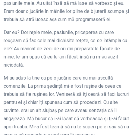
pasiunile mele. Au uitat însă să mă lase să vorbesc şi eu.
Eram doar o jucărie în mâinile lor pline de bijuterii scumpe şi
trebuia să strălucesc aşa cum mă programaseră ei.
Dar eu? Dorinţele mele, pasiunile, priceperea cu care
reuşeam să fac cele mai dichisite reţete, ce se întâmpla cu
ele? Au mâncat de zeci de ori din preparatele făcute de
mine, le-am spus că eu le-am făcut, însă nu m-au auzit
niciodată.
M-au adus la tine ca pe o jucărie care nu mai ascultă
comenzile. La prima şedinţă mi-a fost ruşine de ceea ce
trebuia să fie ruşinea lor. Veniseră să îţi ceară să faci lucruri
pentru ei şi chiar îţi spuneau cum să procedezi. Cu alte
cuvinte, erai un alt slujbaş pe care aveau senzaţia că îl
angajează. Mă bucur că i-ai lăsat să vorbească şi ţi-ai făcut
apoi treaba. Mi-a fost teamă să nu te superi pe ei sau să nu
cumva să procedezi exact cum îţi cereau ei.