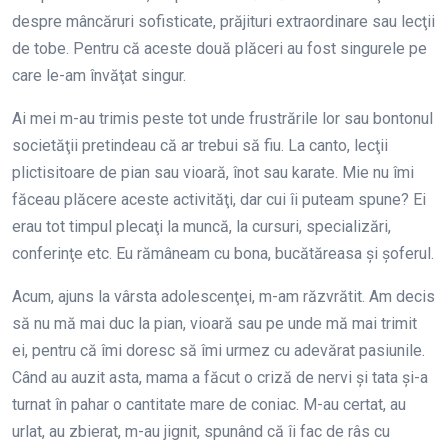
despre mâncăruri sofisticate, prăjituri extraordinare sau lecţii
de tobe. Pentru că aceste două plăceri au fost singurele pe
care le-am învăţat singur.
Ai mei m-au trimis peste tot unde frustrările lor sau bontonul
societăţii pretindeau că ar trebui să fiu. La canto, lecţii
plictisitoare de pian sau vioară, înot sau karate. Mie nu îmi
făceau plăcere aceste activităţi, dar cui îi puteam spune? Ei
erau tot timpul plecaţi la muncă, la cursuri, specializări,
conferinţe etc. Eu rămâneam cu bona, bucătăreasa şi şoferul.
Acum, ajuns la vârsta adolescenţei, m-am răzvrătit. Am decis
să nu mă mai duc la pian, vioară sau pe unde mă mai trimit
ei, pentru că îmi doresc să îmi urmez cu adevărat pasiunile.
Când au auzit asta, mama a făcut o criză de nervi şi tata şi-a
turnat în pahar o cantitate mare de coniac. M-au certat, au
urlat, au zbierat, m-au jignit, spunând că îi fac de râs cu