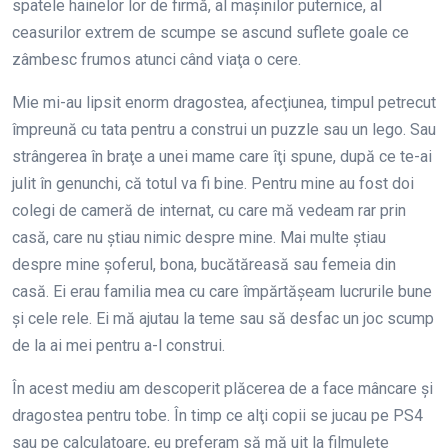
spatele hainelor lor de firmă, al maşinilor puternice, al
ceasurilor extrem de scumpe se ascund suflete goale ce
zâmbesc frumos atunci când viaţa o cere.
Mie mi-au lipsit enorm dragostea, afecţiunea, timpul petrecut
împreună cu tata pentru a construi un puzzle sau un lego. Sau
strângerea în braţe a unei mame care îţi spune, după ce te-ai
julit în genunchi, că totul va fi bine. Pentru mine au fost doi
colegi de cameră de internat, cu care mă vedeam rar prin
casă, care nu ştiau nimic despre mine. Mai multe ştiau
despre mine şoferul, bona, bucătăreasă sau femeia din
casă. Ei erau familia mea cu care împărtăşeam lucrurile bune
şi cele rele. Ei mă ajutau la teme sau să desfac un joc scump
de la ai mei pentru a-l construi.
În acest mediu am descoperit plăcerea de a face mâncare şi
dragostea pentru tobe. În timp ce alţi copii se jucau pe PS4
sau pe calculatoare, eu preferam să mă uit la filmuleţe