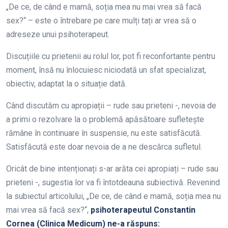
„De ce, de când e mamă, soția mea nu mai vrea să facă
sex?“ – este o întrebare pe care mulți tați ar vrea să o
adreseze unui psihoterapeut.
Discuțiile cu prietenii au rolul lor, pot fi reconfortante pentru
moment, însă nu înlocuiesc niciodată un sfat specializat,
obiectiv, adaptat la o situație dată.
Când discutăm cu apropiații – rude sau prieteni -, nevoia de
a primi o rezolvare la o problemă apăsătoare sufletește
rămâne în continuare în suspensie, nu este satisfăcută.
Satisfăcută este doar nevoia de a ne descărca sufletul.
Oricât de bine intenționați s-ar arăta cei apropiați – rude sau
prieteni -, sugestia lor va fi întotdeauna subiectivă. Revenind
la subiectul articolului, „De ce, de când e mamă, soția mea nu
mai vrea să facă sex?“,
psihoterapeutul Constantin
Cornea (Clinica Medicum) ne-a răspuns: