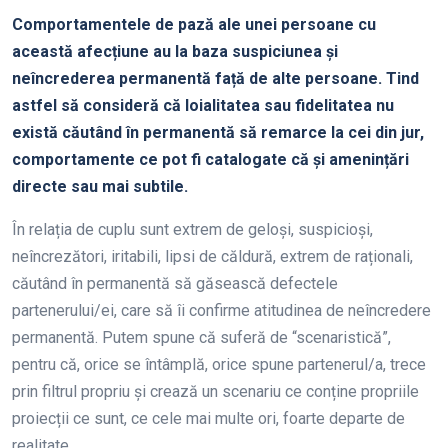
Comportamentele de pază ale unei persoane cu
această afecțiune au la baza suspiciunea și
neîncrederea permanentă față de alte persoane. Tind
astfel să consideră că loialitatea sau fidelitatea nu
există căutând în permanentă să remarce la cei din jur,
comportamente ce pot fi catalogate că și amenințări
directe sau mai subtile.
În relația de cuplu sunt extrem de geloși, suspicioși,
neîncrezători, iritabili, lipsi de căldură, extrem de raționali,
căutând în permanentă să găsească defectele
partenerului/ei, care să îi confirme atitudinea de neîncredere
permanentă. Putem spune că suferă de “scenaristică”,
pentru că, orice se întâmplă, orice spune partenerul/a, trece
prin filtrul propriu și crează un scenariu ce conține propriile
proiecții ce sunt, ce cele mai multe ori, foarte departe de
realitate.