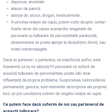
depresie, anxietate
atacuri de panică
adicția de: alcool, droguri, medicamente…
În privința relației de cuplu, putem vorbi despre: certuri
foarte dese din cauza scenariilor imaginate de
persoană cu tulburare de personalitate paranoidă,
deasemenea se poate ajunge la despărțire, divorț, sau
relații extraconjugale.
Dacă un partener/ o partenera, se manifestă astfel, asta
înseamnă că nu ne iubește?O persoană ce suferă de
această tulburare de personalitate, poate iubi doar
influențată de propria problema. Suspiciunea, neîncrederea
permanentă, gelozia, sunt elemente descriptive ale propriei
boli, ce pot condiționa extrem de negativ relația de cuplu
Ce putem face dacă suferim de noi sau partenerul de
această tulburare?