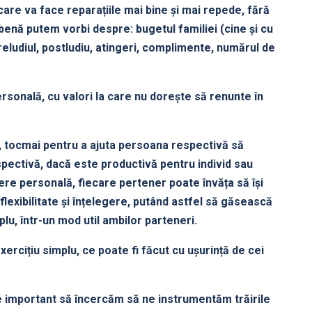
care va face reparațiile mai bine și mai repede, fără
enă putem vorbi despre: bugetul familiei (cine și cu
 preludiul, postludiu, atingeri, complimente, numărul de
ersonală, cu valori la care nu dorește să renunte în
l, tocmai pentru a ajuta persoana respectivă să
spectivă, dacă este productivă pentru individ sau
iere personală, fiecare pertener poate învăța să își
lexibilitate și înțelegere, putând astfel să găsească
lu, într-un mod util ambilor parteneri.
ercițiu simplu, ce poate fi făcut cu ușurință de cei
e important să încercăm să ne instrumentăm trăirile