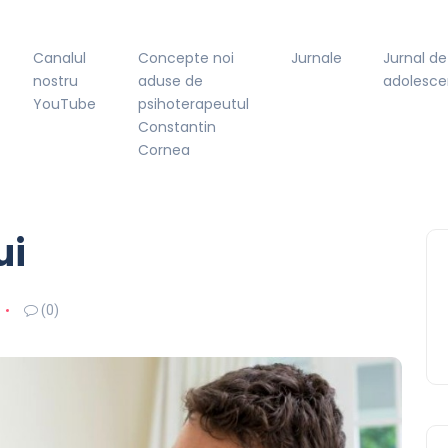
Canalul
Concepte noi
Jurnale
Jurnal de
nostru
aduse de
adolesce
YouTube
psihoterapeutul
Constantin
Cornea
ui
(0)