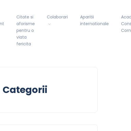
Citate si
Colaborari
Aparitii
Aca
nt
aforisme
internationale
Cons
pentru o
Cor
viata
fericita
Categorii