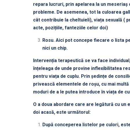
repara lucruri, prin apelarea la un meseriaș 
probleme. De asemenea, tot la culoarea galb
cât contribuie la cheltuieli), viața sexuală (
acte, pozițiile, fanteziile celor doi)
Rosu. Aici pot concepe fiecare o lista p
nici un chip.
Intervenția terapeutică se va face individua
înțeleaga de unde provine inflexibilitatea re
pentru viața de cuplu. Prin ședințe de consil
privească elementele de roșu, cu mai multă f
moduri de a le putea introduce în viața de cup
O a doua abordare care are legătură cu un ex
doi acasă, este următorul:
După conceperea listelor pe culori, est