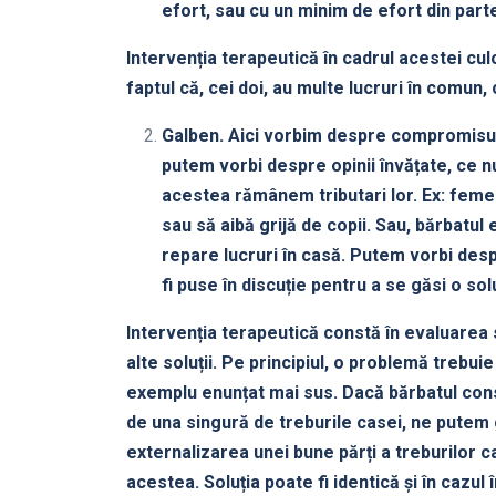
efort, sau cu un minim de efort din parte
Intervenția terapeutică în cadrul acestei c
faptul că, cei doi, au multe lucruri în comun,
Galben. Aici vorbim despre compromisuri.
putem vorbi despre opinii învățate, ce n
acestea rămânem tributari lor. Ex: feme
sau să aibă grijă de copii. Sau, bărbatul
repare lucruri în casă. Putem vorbi des
fi puse în discuție pentru a se găsi o solu
Intervenția terapeutică constă în evaluarea si
alte soluții. Pe principiul, o problemă trebu
exemplu enunțat mai sus. Dacă bărbatul con
de una singură de treburile casei, ne putem 
externalizarea unei bune părți a treburilor
acestea. Soluția poate fi identică și în cazu