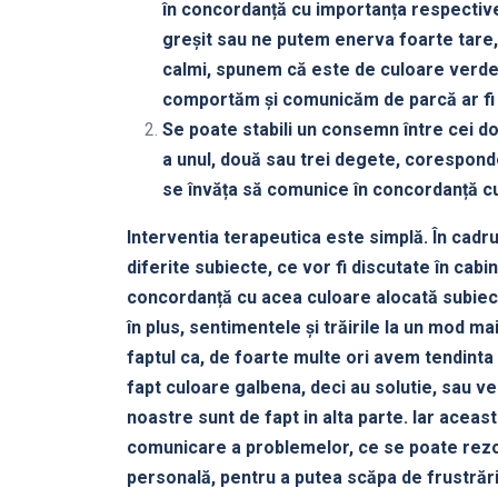
în concordanță cu importanța respective
greșit sau ne putem enerva foarte tare
calmi, spunem că este de culoare verde.
comportăm și comunicăm de parcă ar fi 
Se poate stabili un consemn între cei doi
a unul, două sau trei degete, coresponde
se învăța să comunice în concordanță cu
Interventia terapeutica este simplă. În cadru
diferite subiecte, ce vor fi discutate în ca
concordanță cu acea culoare alocată subiect
în plus, sentimentele și trăirile la un mod m
faptul ca, de foarte multe ori avem tendinta
fapt culoare galbena, deci au solutie, sau v
noastre sunt de fapt in alta parte. Iar acea
comunicare a problemelor, ce se poate rezol
personală, pentru a putea scăpa de frustrări