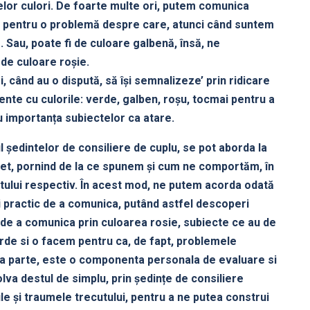
lor culori. De foarte multe ori, putem comunica
, pentru o problemă despre care, atunci când suntem
 Sau, poate fi de culoare galbenă, însă, ne
de culoare roșie.
, când au o dispută, să își semnalizeze’ prin ridicare
nte cu culorile: verde, galben, roșu, tocmai pentru a
 importanța subiectelor ca atare.
l ședintelor de consiliere de cuplu, se pot aborda la
binet, pornind de la ce spunem și cum ne comportăm, în
ului respectiv. În acest mod, ne putem acorda odată
ai practic de a comunica, putând astfel descoperi
 de a comunica prin culoarea rosie, subiecte ce au de
erde si o facem pentru ca, de fapt, problemele
sta parte, este o componenta personala de evaluare si
va destul de simplu, prin ședințe de consiliere
le și traumele trecutului, pentru a ne putea construi