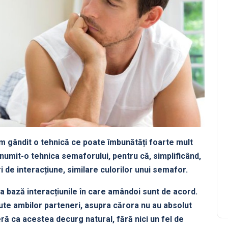
am gândit o tehnică ce poate îmbunătăți foarte mult
numit-o tehnica semaforului, pentru că, simplificând,
ri de interacțiune, similare culorilor unui semafor.
a bază interacțiunile în care amândoi sunt de acord.
cute ambilor parteneri, asupra cărora nu au absolut
eră ca acestea decurg natural, fără nici un fel de