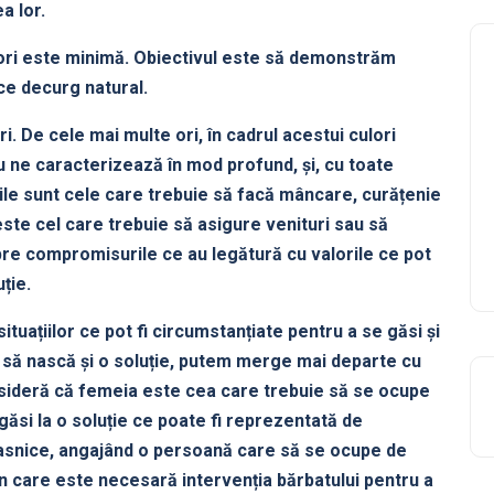
a lor.
ulori este minimă. Obiectivul este să demonstrăm
 ce decurg natural.
 De cele mai multe ori, în cadrul acestui culori
u ne caracterizează în mod profund, și, cu toate
ile sunt cele care trebuie să facă mâncare, curățenie
 este cel care trebuie să asigure venituri sau să
pre compromisurile ce au legătură cu valorile ce pot
ție.
tuațiilor ce pot fi circumstanțiate pentru a se găsi și
ie să nască și o soluție, putem merge mai departe cu
sideră că femeia este cea care trebuie să se ocupe
găsi la o soluție ce poate fi reprezentată de
 casnice, angajând o persoană care să se ocupe de
l în care este necesară intervenția bărbatului pentru a