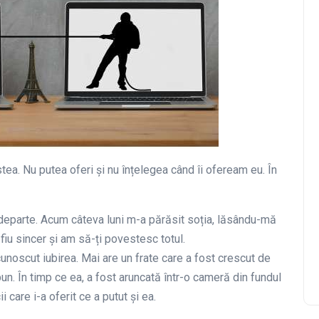
a. Nu putea oferi și nu înțelegea când îi ofeream eu. În
 departe. Acum câteva luni m-a părăsit soția, lăsându-mă
fiu sincer și am să-ți povestesc totul.
cunoscut iubirea. Mai are un frate care a fost crescut de
bun. În timp ce ea, a fost aruncată într-o cameră din fundul
ii care i-a oferit ce a putut și ea.