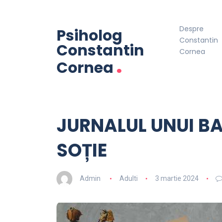
Despre
Psiholog
Constantin
Constantin
Cornea
.
Cornea
JURNALUL UNUI B
SOȚIE
Admin
Adulti
3 martie 2024