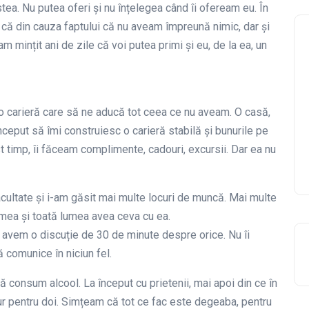
a. Nu putea oferi și nu înțelegea când îi ofeream eu. În
că din cauza faptului că nu aveam împreună nimic, dar și
 mințit ani de zile că voi putea primi și eu, de la ea, un
 o carieră care să ne aducă tot ceea ce nu aveam. O casă,
 început să îmi construiesc o carieră stabilă și bunurile pe
t timp, îi făceam complimente, cadouri, excursii. Dar ea nu
acultate și i-am găsit mai multe locuri de muncă. Mai multe
țumea și toată lumea avea ceva cu ea.
să avem o discuție de 30 de minute despre orice. Nu îi
comunice în niciun fel.
 consum alcool. La început cu prietenii, mai apoi din ce în
r pentru doi. Simțeam că tot ce fac este degeaba, pentru