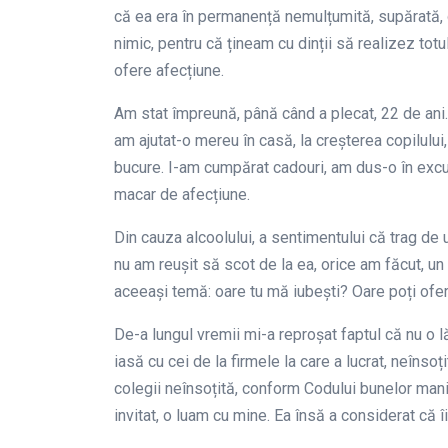
că ea era în permanență nemulțumită, supărată,
nimic, pentru că țineam cu dinții să realizez tot
ofere afecțiune.
Am stat împreună, până când a plecat, 22 de ani.
am ajutat-o mereu în casă, la creșterea copilulu
bucure. I-am cumpărat cadouri, am dus-o în excu
macar de afecțiune.
Din cauza alcoolului, a sentimentului că trag de 
nu am reușit să scot de la ea, orice am făcut, un
aceeași temă: oare tu mă iubești? Oare poți oferi
De-a lungul vremii mi-a reproșat faptul că nu o 
iasă cu cei de la firmele la care a lucrat, neînso
colegii neînsoțită, conform Codului bunelor mani
invitat, o luam cu mine. Ea însă a considerat că îi