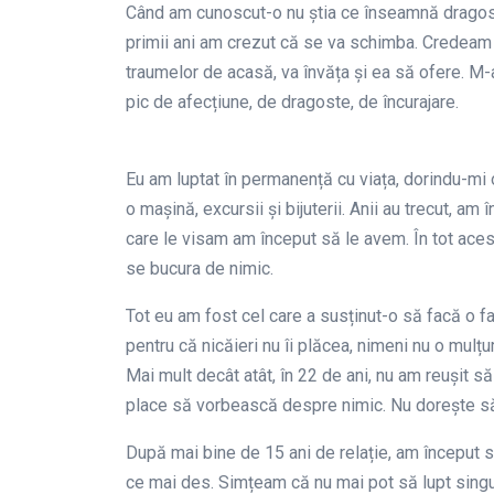
Când am cunoscut-o nu știa ce înseamnă dragoste
primii ani am crezut că se va schimba. Credeam 
traumelor de acasă, va învăța și ea să ofere. M-am
pic de afecțiune, de dragoste, de încurajare.
Eu am luptat în permanență cu viața, dorindu-mi
o mașină, excursii și bijuterii. Anii au trecut, am
care le visam am început să le avem. În tot aces
se bucura de nimic.
Tot eu am fost cel care a susținut-o să facă o f
pentru că nicăieri nu îi plăcea, nimeni nu o mul
Mai mult decât atât, în 22 de ani, nu am reușit 
place să vorbească despre nimic. Nu dorește să 
După mai bine de 15 ani de relație, am început să
ce mai des. Simțeam că nu mai pot să lupt singu