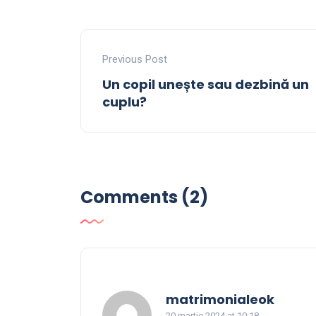
Previous Post
Un copil unește sau dezbină un
cuplu?
Comments (2)
says:
matrimonialeok
20 martie 2024 at 10:18