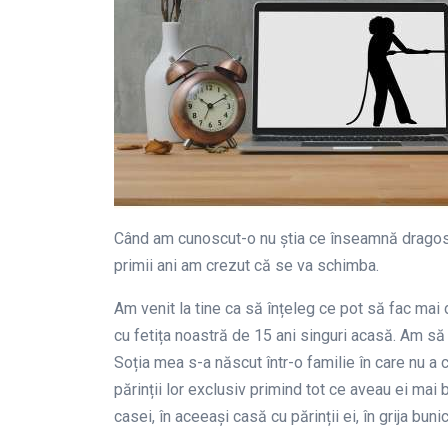
Când am cunoscut-o nu știa ce înseamnă dragoste
primii ani am crezut că se va schimba.
Am venit la tine ca să înțeleg ce pot să fac mai
cu fetița noastră de 15 ani singuri acasă. Am să 
Soția mea s-a născut într-o familie în care nu a 
părinții lor exclusiv primind tot ce aveau ei mai 
casei, în aceeași casă cu părinții ei, în grija bunic