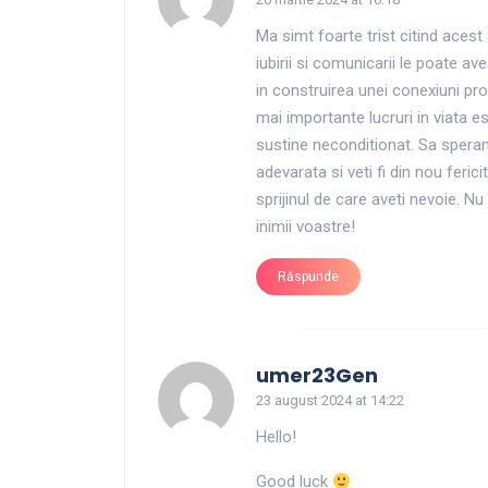
Ma simt foarte trist citind acest 
iubirii si comunicarii le poate av
in construirea unei conexiuni pro
mai importante lucruri in viata 
sustine neconditionat. Sa spera
adevarata si veti fi din nou ferici
sprijinul de care aveti nevoie. Nu
inimii voastre!
Răspunde
says:
umer23Gen
23 august 2024 at 14:22
Hello!
Good luck