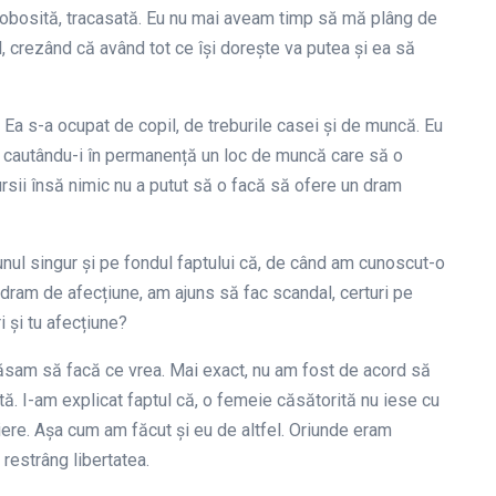
 obosită, tracasată. Eu nu mai aveam timp să mă plâng de
ul, crezând că având tot ce își dorește va putea și ea să
 Ea s-a ocupat de copil, de treburile casei și de muncă. Eu
i, cautându-i în permanență un loc de muncă care să o
rsii însă nimic nu a putut să o facă să ofere un dram
unul singur și pe fondul faptului că, de când am cunoscut-o
 dram de afecțiune, am ajuns să fac scandal, certuri pe
 și tu afecțiune?
lăsam să facă ce vrea. Mai exact, nu am fost de acord să
țită. I-am explicat faptul că, o femeie căsătorită nu iese cu
ere. Așa cum am făcut și eu de altfel. Oriunde eram
 restrâng libertatea.