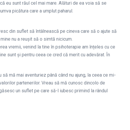
că eu sunt răul cel mai mare. Alături de ea voia să se
cumva picătura care a umplut paharul.
oresc din suflet să întâlnească pe cineva care să o ajute să
 mine nu a reușit să o simtă nicicum.
rea vremii, venind la tine în psihoterapie am înțeles cu ce
ne sunt și pentru ceea ce cred că merit cu adevărat. În
să mă mai aventuriez până când nu ajung, la ceea ce mi-
valorilor partenerilor. Vreau să mă cunosc dincolo de
găsesc un suflet pe care să-l iubesc primind la rândul