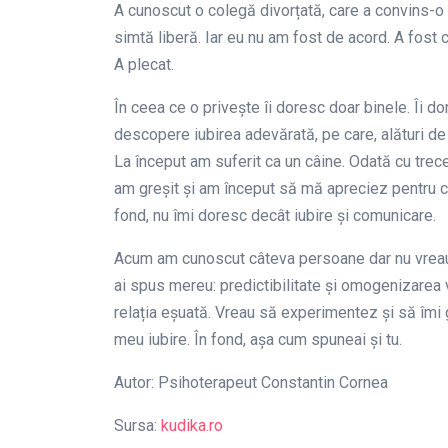
A cunoscut o colegă divorțată, care a convins-o 
simtă liberă. Iar eu nu am fost de acord. A fost 
A plecat.
În ceea ce o privește îi doresc doar binele. Îi d
descopere iubirea adevărată, pe care, alături de
La început am suferit ca un câine. Odată cu trece
am greșit și am început să mă apreciez pentru ci
fond, nu îmi doresc decât iubire și comunicare.
Acum am cunoscut câteva persoane dar nu vreau 
ai spus mereu: predictibilitate și omogenizarea 
relația eșuată. Vreau să experimentez și să îmi 
meu iubire. În fond, așa cum spuneai și tu.
Autor: Psihoterapeut Constantin Cornea
Sursa:
kudika.ro