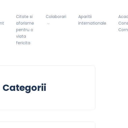
Citate si
Colaborari
Aparitii
Aca
nt
aforisme
internationale
Cons
pentru o
Cor
viata
fericita
Categorii