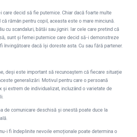
i care decid să fie puternice. Chiar dacă foarte multe
d că rămân pentru copil, aceasta este o mare minciună.
iu cu scandaluri, bătăi sau jigniri. Iar cele care pretind că
nsă, sunt și femei puternice care decid să-i demonstreze
 fi învingătoare dacă își doreste asta. Cu sau fără partener.
e, deși este important să recunoaștem că fiecare situație
 aceste generalizări. Motivul pentru care o persoană
și extrem de individualizat, incluzând o varietate de
i.
psa de comunicare deschisă și onestă poate duce la
ală.
 nu-i fi îndeplinite nevoile emoționale poate determina o