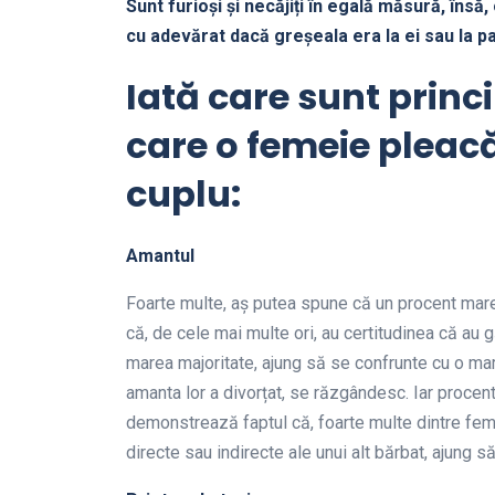
Sunt furioși și necăjiți în egală măsură, îns
cu adevărat dacă greșeala era la ei sau la p
Iată care sunt princ
care o femeie pleacă
cuplu:
Amantul
Foarte multe, aș putea spune că un procent mare
că, de cele mai multe ori, au certitudinea că au gă
marea majoritate, ajung să se confrunte cu o mar
amanta lor a divorțat, se răzgândesc. Iar procen
demonstrează faptul că, foarte multe dintre feme
directe sau indirecte ale unui alt bărbat, ajung 