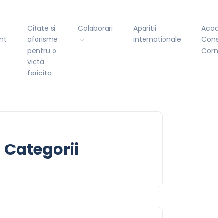
Citate si
Colaborari
Aparitii
Aca
nt
aforisme
internationale
Cons
pentru o
Cor
viata
fericita
Categorii