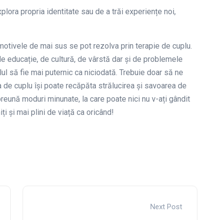
lora propria identitate sau de a trăi experiențe noi,
 motivele de mai sus se pot rezolva prin terapie de cuplu.
 de educație, de cultură, de vârstă dar și de problemele
lul să fie mai puternic ca niciodată. Trebuie doar să ne
a de cuplu își poate recăpăta strălucirea și savoarea de
preună moduri minunate, la care poate nici nu v-ați gândit
ți și mai plini de viață ca oricând!
Next Post