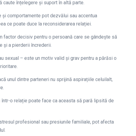
 caute înțelegere și suport în altă parte.
ese și comportamente pot dezvălui sau accentua
eea ce poate duce la reconsiderarea relației.
 un factor decisiv pentru o persoană care se gândește să
și a pierderii încrederii.
au sexual – este un motiv valid și grav pentru a părăsi o
ioritare.
 unul dintre parteneri nu sprijină aspirațiile celuilalt,
e.
 într-o relație poate face ca aceasta să pară lipsită de
 stresul profesional sau presiunile familiale, pot afecta
ul.