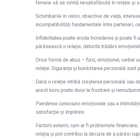
femeie să se simtă nesatisfăcută în relație și să
Schimbările în valori, obiective de viață, inter
incompatibilități fundamentale între parteneri, c
Infidelitatea poate eroda încrederea și poate fi
părăsească o relație, datorită trădării emoționale 
Orice formă de abuz – fizic, emoțional, verbal s
relație. Siguranța și bunăstarea personală sunt pr
Dacă o relație inhibă creșterea personală sau dacă
acest lucru poate duce la frustrare și nemulțumir
Pierderea conexiunii emoționale sau a intimității
satisfacție și împlinire.
Factorii externi, cum ar fi problemele financiare,
relația și pot contribui la decizia de a părăsi cupl