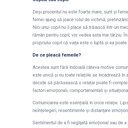
Deși procentul nu este foarte mare, sunt și feme
femei ajung să joace rolul de victimă, pretinzân
Nici unui copil nu îi place să trăiască într-un med
rămân pentru copil, vor vedea asta mai târziu. Î
propriului copil că viața este o luptă și ea poate
De ce pleacă femeile?
Acestea sunt fără îndoială câteva motive comun
este unică și nu toate relațiile se încadrează în
decide să părăsească o relație poate fi complex 
factori emoționali, comportamentali și situațional
Comunicarea este esențială în orice relație. Li
neînțelegeri, resentimente și distanțare emoțion
Sentimentul de a fi neglijată emoțional sau de a