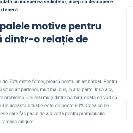
ă, odată cu începerea ședințelor, încep să descopere
arteneră.
ipalele motive pentru
 dintr-o relație de
 de 70% dintre femei, pleacă pentru un alt bărbat. Pentru
sit un alt partener, mult mai bun, în altă parte. Însă aici,
e problemă. Cei mai mulți dintre bărbați, odată ce văd că
tul în această situație este de peste 80%. Ceea ce ne
ile care fac pasul de a divorța pentru promisiunile
să rămână singure.