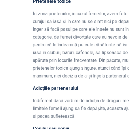
P
rietenele toxice
În zona prieteniilor, în cazul femeilor, avem fete 
curajul să iasă și în care nu se simt nici pe dep
înger să facă pasul pe care ele însele nu sunt î
categorie, de femei divorțate care au nevoie de p
pentru că le îndeamnă pe cele căsătorite să își
iasă în cluburi, baruri, cafenele, să lipsească de
apărute prin locurile frecventate. Din păcate, mu
prietenelor toxice ajung singure, atunci când își 
maximum, nici decizia de a-și înșela partenerul d
Adicțiile
partenerului
Indiferent dacă vorbim de adicția de droguri, med
limitele femeii ajung să fie depășite, aceasta a
și pacea sufletească.
C
opilul sau copiii