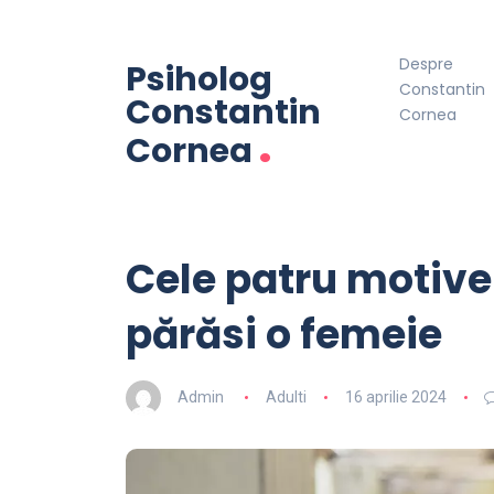
Despre
Psiholog
Constantin
Constantin
Cornea
.
Cornea
Cele patru motive
părăsi o femeie
Admin
Adulti
16 aprilie 2024