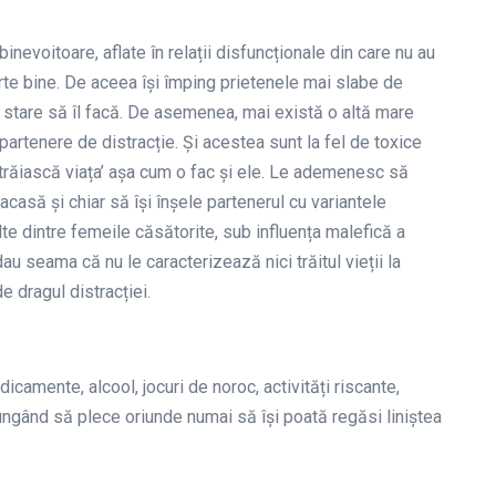
binevoitoare, aflate în relații disfuncționale din care nu au
arte bine. De aceea își împing prietenele mai slabe de
n stare să îl facă. De asemenea, mai există o altă mare
artenere de distracție. Și acestea sunt la fel de toxice
 trăiască viața’ așa cum o fac și ele. Le ademenesc să
 acasă și chiar să își înșele partenerul cu variantele
lte dintre femeile căsătorite, sub influența malefică a
dau seama că nu le caracterizează nici trăitul vieții la
e dragul distracției.
icamente, alcool, jocuri de noroc, activități riscante,
jungând să plece oriunde numai să își poată regăsi liniștea