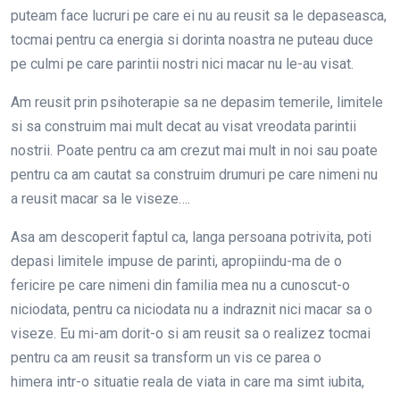
puteam face lucruri pe care ei nu au reusit sa le depaseasca,
tocmai pentru ca energia si dorinta noastra ne puteau duce
pe culmi pe care parintii nostri nici macar nu le-au visat.
Am reusit prin psihoterapie sa ne depasim temerile, limitele
si sa construim mai mult decat au visat vreodata parintii
nostrii. Poate pentru ca am crezut mai mult in noi sau poate
pentru ca am cautat sa construim drumuri pe care nimeni nu
a reusit macar sa le viseze….
Asa am descoperit faptul ca, langa persoana potrivita, poti
depasi limitele impuse de parinti, apropiindu-ma de o
fericire pe care nimeni din familia mea nu a cunoscut-o
niciodata, pentru ca niciodata nu a indraznit nici macar sa o
viseze. Eu mi-am dorit-o si am reusit sa o realizez tocmai
pentru ca am reusit sa transform un vis ce parea o
himera intr-o situatie reala de viata in care ma simt iubita,