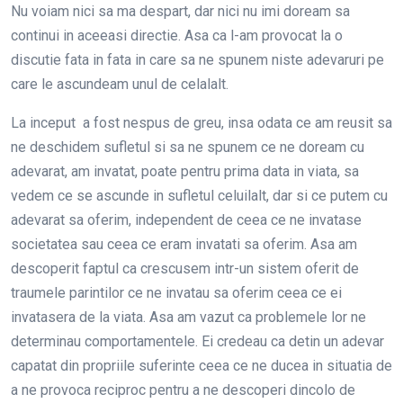
Nu voiam nici sa ma despart, dar nici nu imi doream sa
continui in aceeasi directie. Asa ca l-am provocat la o
discutie fata in fata in care sa ne spunem niste adevaruri pe
care le ascundeam unul de celalalt.
La inceput a fost nespus de greu, insa odata ce am reusit sa
ne deschidem sufletul si sa ne spunem ce ne doream cu
adevarat, am invatat, poate pentru prima data in viata, sa
vedem ce se ascunde in sufletul celuilalt, dar si ce putem cu
adevarat sa oferim, independent de ceea ce ne invatase
societatea sau ceea ce eram invatati sa oferim. Asa am
descoperit faptul ca crescusem intr-un sistem oferit de
traumele parintilor ce ne invatau sa oferim ceea ce ei
invatasera de la viata. Asa am vazut ca problemele lor ne
determinau comportamentele. Ei credeau ca detin un adevar
capatat din propriile suferinte ceea ce ne ducea in situatia de
a ne provoca reciproc pentru a ne descoperi dincolo de