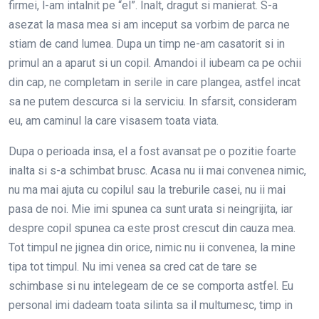
firmei, l-am intalnit pe “el”. Inalt, dragut si manierat. S-a
asezat la masa mea si am inceput sa vorbim de parca ne
stiam de cand lumea. Dupa un timp ne-am casatorit si in
primul an a aparut si un copil. Amandoi il iubeam ca pe ochii
din cap, ne completam in serile in care plangea, astfel incat
sa ne putem descurca si la serviciu. In sfarsit, consideram
eu, am caminul la care visasem toata viata.
Dupa o perioada insa, el a fost avansat pe o pozitie foarte
inalta si s-a schimbat brusc. Acasa nu ii mai convenea nimic,
nu ma mai ajuta cu copilul sau la treburile casei, nu ii mai
pasa de noi. Mie imi spunea ca sunt urata si neingrijita, iar
despre copil spunea ca este prost crescut din cauza mea.
Tot timpul ne jignea din orice, nimic nu ii convenea, la mine
tipa tot timpul. Nu imi venea sa cred cat de tare se
schimbase si nu intelegeam de ce se comporta astfel. Eu
personal imi dadeam toata silinta sa il multumesc, timp in