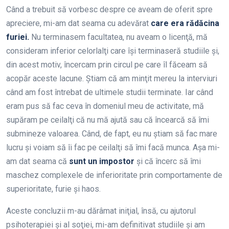
Când a trebuit să vorbesc despre ce aveam de oferit spre
apreciere, mi-am dat seama cu adevărat
care era rădăcina
furiei.
Nu terminasem facultatea, nu aveam o licenţă, mă
consideram inferior celorlalţi care îşi terminaseră studiile şi,
din acest motiv, încercam prin circul pe care îl făceam să
acopăr aceste lacune. Ştiam că am minţit mereu la interviuri
când am fost întrebat de ultimele studii terminate. Iar când
eram pus să fac ceva în domeniul meu de activitate, mă
supăram pe ceilalţi că nu mă ajută sau că încearcă să îmi
submineze valoarea. Când, de fapt, eu nu ştiam să fac mare
lucru şi voiam să îi fac pe ceilalţi să îmi facă munca. Aşa mi-
am dat seama că
sunt un impostor
şi că încerc să îmi
maschez complexele de inferioritate prin comportamente de
superioritate, furie şi haos.
Aceste concluzii m-au dărâmat iniţial, însă, cu ajutorul
psihoterapiei şi al soţiei, mi-am definitivat studiile şi am