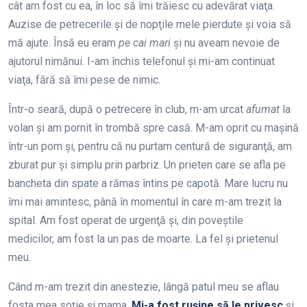
cât am fost cu ea, în loc să îmi trăiesc cu adevărat viaţa.
Auzise de petrecerile şi de nopţile mele pierdute şi voia să
mă ajute. Însă eu eram
pe cai mari
şi nu aveam nevoie de
ajutorul nimănui. I-am închis telefonul şi mi-am continuat
viaţa, fără să îmi pese de nimic.
Într-o seară, după o petrecere în club, m-am urcat
afumat
la
volan şi am pornit în trombă spre casă. M-am oprit cu maşină
într-un pom şi, pentru că nu purtam centură de siguranţă, am
zburat pur şi simplu prin parbriz. Un prieten care se afla pe
bancheta din spate a rămas întins pe capotă. Mare lucru nu
îmi mai amintesc, până în momentul în care m-am trezit la
spital. Am fost operat de urgenţă şi, din poveştile
medicilor, am fost la un pas de moarte. La fel şi prietenul
meu.
Când m-am trezit din anestezie, lângă patul meu se aflau
fosta mea soţie şi mama.
Mi-a fost ruşine să le privesc
şi