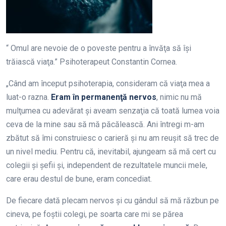
“ Omul are nevoie de o poveste pentru a învăţa să îşi
trăiască viaţa.” Psihoterapeut Constantin Cornea.
„Când am început psihoterapia, consideram că viaţa mea a
luat-o razna.
Eram în permanenţă nervos
, nimic nu mă
mulţumea cu adevărat şi aveam senzaţia că toată lumea voia
ceva de la mine sau să mă păcălească. Ani întregi m-am
zbătut să îmi construiesc o carieră şi nu am reuşit să trec de
un nivel mediu. Pentru că, inevitabil, ajungeam să mă cert cu
colegii şi şefii şi, independent de rezultatele muncii mele,
care erau destul de bune, eram concediat.
De fiecare dată plecam nervos şi cu gândul să mă răzbun pe
cineva, pe foştii colegi, pe soarta care mi se părea