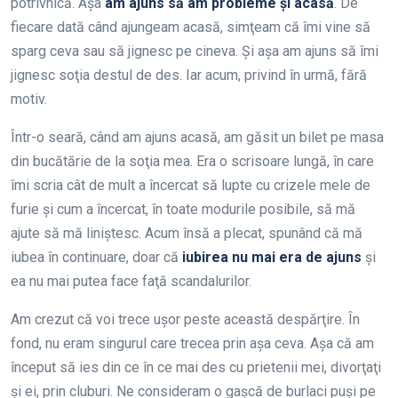
potrivnică. Aşa
am ajuns să am probleme şi acasă
. De
fiecare dată când ajungeam acasă, simţeam că îmi vine să
sparg ceva sau să jignesc pe cineva. Şi aşa am ajuns să îmi
jignesc soţia destul de des. Iar acum, privind în urmă, fără
motiv.
Într-o seară, când am ajuns acasă, am găsit un bilet pe masa
din bucătărie de la soţia mea. Era o scrisoare lungă, în care
îmi scria cât de mult a încercat să lupte cu crizele mele de
furie şi cum a încercat, în toate modurile posibile, să mă
ajute să mă liniştesc. Acum însă a plecat, spunând că mă
iubea în continuare, doar că
iubirea nu mai era de ajuns
şi
ea nu mai putea face faţă scandalurilor.
Am crezut că voi trece uşor peste această despărţire. În
fond, nu eram singurul care trecea prin aşa ceva. Aşa că am
început să ies din ce în ce mai des cu prietenii mei, divorţaţi
şi ei, prin cluburi. Ne consideram o gaşcă de burlaci puşi pe