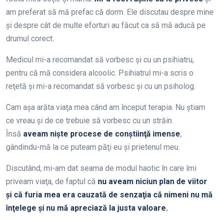
am preferat să mă prefac că dorm. Ele discutau despre mine
şi despre cât de multe eforturi au făcut ca să mă aducă pe
drumul corect.
Medicul mi-a recomandat să vorbesc şi cu un psihiatru,
pentru că mă considera alcoolic. Psihiatrul mi-a scris o
reţetă şi mi-a recomandat să vorbesc şi cu un psiholog.
Cam aşa arăta viaţa mea când am început terapia. Nu ştiam
ce vreau şi de ce trebuie să vorbesc cu un străin.
Însă
aveam nişte procese de conştiinţă imense
,
gândindu-mă la ce puteam păţi eu şi prietenul meu.
Discutând, mi-am dat seama de modul haotic în care îmi
priveam viaţa, de faptul că
nu aveam niciun plan de viitor
şi că furia mea era cauzată de senzaţia că nimeni nu mă
înţelege şi nu mă apreciază la justa valoare.