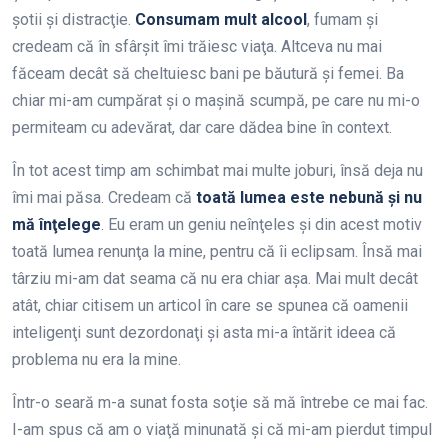
şotii şi distracţie.
Consumam mult alcool
, fumam şi
credeam că în sfârşit îmi trăiesc viaţa. Altceva nu mai
făceam decât să cheltuiesc bani pe băutură şi femei. Ba
chiar mi-am cumpărat şi o maşină scumpă, pe care nu mi-o
permiteam cu adevărat, dar care dădea bine în context.
În tot acest timp am schimbat mai multe joburi, însă deja nu
îmi mai păsa. Credeam că
toată lumea este nebună şi nu
mă înţelege
. Eu eram un geniu neînţeles şi din acest motiv
toată lumea renunţa la mine, pentru că îi eclipsam. Însă mai
târziu mi-am dat seama că nu era chiar aşa. Mai mult decât
atât, chiar citisem un articol în care se spunea că oamenii
inteligenţi sunt dezordonaţi şi asta mi-a întărit ideea că
problema nu era la mine.
Într-o seară m-a sunat fosta soţie să mă întrebe ce mai fac.
I-am spus că am o viaţă minunată şi că mi-am pierdut timpul