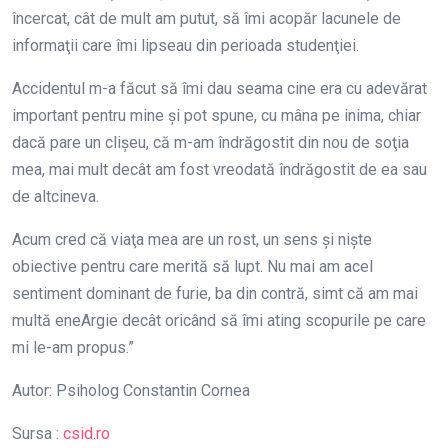
încercat, cât de mult am putut, să îmi acopăr lacunele de
informaţii care îmi lipseau din perioada studenţiei.
Accidentul m-a făcut să îmi dau seama cine era cu adevărat
important pentru mine şi pot spune, cu mâna pe inima, chiar
dacă pare un clişeu, că m-am îndrăgostit din nou de soţia
mea, mai mult decât am fost vreodată îndrăgostit de ea sau
de altcineva.
Acum cred că viaţa mea are un rost, un sens şi nişte
obiective pentru care merită să lupt. Nu mai am acel
sentiment dominant de furie, ba din contră, simt că am mai
multă eneArgie decât oricând să îmi ating scopurile pe care
mi le-am propus.”
Autor: Psiholog Constantin Cornea
Sursa :
csid.ro