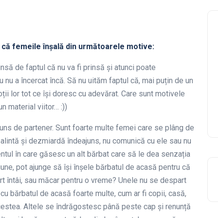
e că femeile înșală din următoarele motive:
nsă de faptul că nu va fi prinsă și atunci poate
 nu a încercat încă. Să nu uităm faptul că, mai puțin de un
ii lor tot ce își doresc cu adevărat. Care sunt motivele
 material viitor… :))
juns de partener. Sunt foarte multe femei care se plâng de
e alintă și dezmiardă îndeajuns, nu comunică cu ele sau nu
ntul în care găsesc un alt bărbat care să le dea senzația
iune, pot ajunge să își înșele bărbatul de acasă pentru că
art întâi, sau măcar pentru o vreme? Unele nu se despart
cu bărbatul de acasă foarte multe, cum ar fi copii, casă,
 acestea. Altele se îndrăgostesc până peste cap și renunță