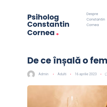
Despre
Psiholog
Constantin
Constantin
Cornea
.
Cornea
De ce înșală o fe
Admin
Adulti
16 aprilie 2023