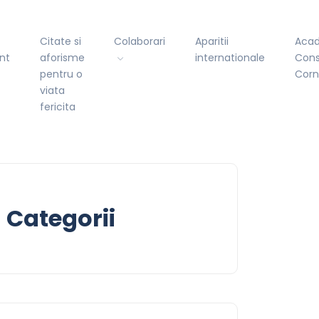
Citate si
Colaborari
Aparitii
Aca
nt
aforisme
internationale
Cons
pentru o
Cor
viata
fericita
Categorii