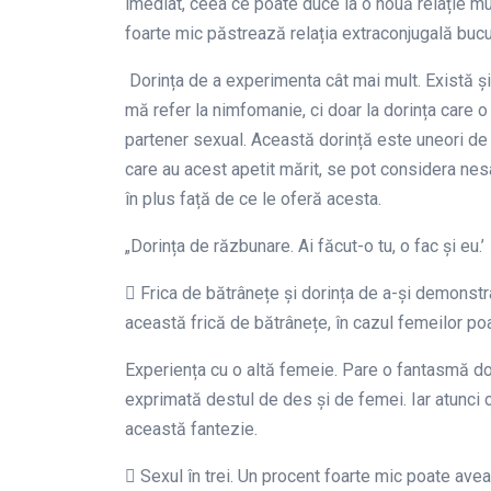
imediat, ceea ce poate duce la o nouă relație mul
foarte mic păstrează relația extraconjugală bucu
Dorința de a experimenta cât mai mult. Există și 
mă refer la nimfomanie, ci doar la dorința care 
partener sexual. Această dorință este uneori de n
care au acest apetit mărit, se pot considera ne
în plus față de ce le oferă acesta.
„Dorința de răzbunare. Ai făcut-o tu, o fac și eu.’
 Frica de bătrânețe și dorința de a-și demonstr
această frică de bătrânețe, în cazul femeilor poa
Experiența cu o altă femeie. Pare o fantasmă do
exprimată destul de des și de femei. Iar atunci c
această fantezie.
 Sexul în trei. Un procent foarte mic poate avea