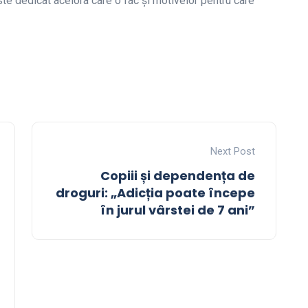
ste dedicat acelora care o fac și motivelor pentru care
Next Post
Copiii și dependența de
droguri: „Adicția poate începe
în jurul vârstei de 7 ani”