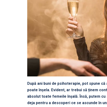
După ani buni de psihoterapie, pot spune c
poate înșela. Evident, ar trebui să ținem co
absolut toate femeile înșală. Însă, putem c
deja pentru a descoperi ce se ascunde în univ