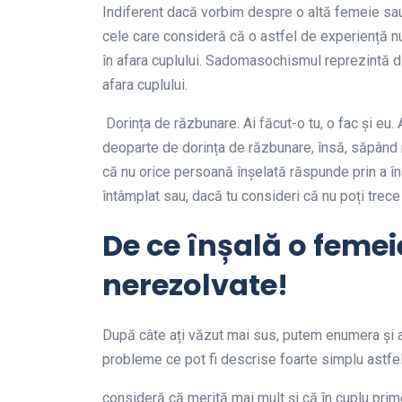
Indiferent dacă vorbim despre o altă femeie sau
cele care consideră că o astfel de experiență nu 
în afara cuplului. Sadomasochismul reprezintă d
afara cuplului.
Dorința de răzbunare. Ai făcut-o tu, o fac și eu.
deoparte de dorința de răzbunare, însă, săpând 
că nu orice persoană înșelată răspunde prin a înș
întâmplat sau, dacă tu consideri că nu poți trec
De ce înșală o feme
nerezolvate!
După câte ați văzut mai sus, putem enumera și 
probleme ce pot fi descrise foarte simplu astfel
consideră că merită mai mult și că în cuplu prim