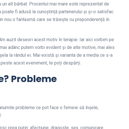
 un alt bărbat. Procentul mai mare este reprezentat de
poate fi adusă la cunoștință partenerului și și-o satisfac
in nou o fantasmă care se trăiește cu preponderență în
 Am auzit deseori acest motiv în terapie. Iar aici vorbim pe
mai adânc putem vorbi evident și de alte motive, mai ales
ela la rândul ei. Mai există și varianta de a media ce s-a
e peste acest eveniment, te poți despărți.
ie? Probleme
anumite probleme ce pot face o femeie să înșele,
:
esc prea puțin: afecțiune, dragoste, sex, comunicare