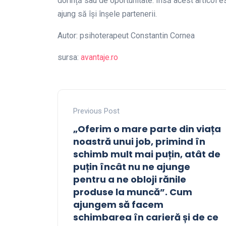
dorință sau de oportunitate. Însă acest articol e
ajung să își înșele partenerii.
Autor: psihoterapeut Constantin Cornea
sursa:
avantaje.ro
Previous Post
„Oferim o mare parte din viața
noastră unui job, primind în
schimb mult mai puțin, atât de
puțin încât nu ne ajunge
pentru a ne obloji rănile
produse la muncă”. Cum
ajungem să facem
schimbarea în carieră și de ce