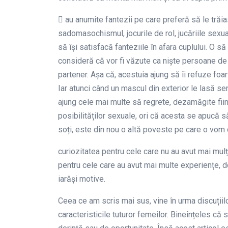
 au anumite fantezii pe care preferă să le trăias
sadomasochismul, jocurile de rol, jucăriile sex
să își satisfacă fanteziile în afara cuplului. O 
consideră că vor fi văzute ca niște persoane de 
partener. Așa că, acestuia ajung să îi refuze foart
Iar atunci când un mascul din exterior le lasă se
ajung cele mai multe să regrete, dezamăgite fii
posibilităților sexuale, ori că acesta se apucă să
soți, este din nou o altă poveste pe care o vom de
curiozitatea pentru cele care nu au avut mai mulț
pentru cele care au avut mai multe experiențe, d
iarăși motive.
Ceea ce am scris mai sus, vine în urma discuțiil
caracteristicile tuturor femeilor. Bineînțeles că 