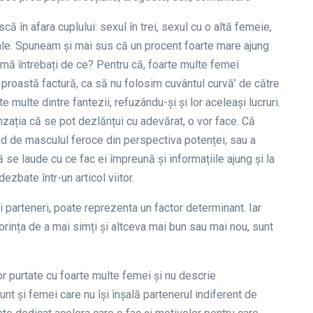
că în afara cuplului: sexul în trei, sexul cu o altă femeie,
uale. Spuneam și mai sus că un procent foarte mare ajung
să mă întrebați de ce? Pentru că, foarte multe femei
proastă factură, ca să nu folosim cuvântul curvă’ de către
e multe dintre fantezii, refuzându-și și lor aceleași lucruri.
nzația că se pot dezlănțui cu adevărat, o vor face. Că
nd de masculul feroce din perspectiva potenței, sau a
 se laude cu ce fac ei împreună și informațiile ajung și la
zbate într-un articol viitor.
i parteneri, poate reprezenta un factor determinant. Iar
orința de a mai simți și altceva mai bun sau mai nou, sunt
or purtate cu foarte multe femei și nu descrie
sunt și femei care nu își înșală partenerul indiferent de