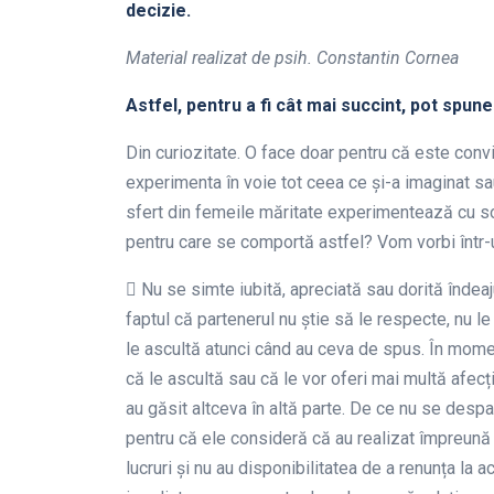
decizie.
Material realizat de psih. Constantin Cornea
Astfel, pentru a fi cât mai succint, pot spun
Din curiozitate. O face doar pentru că este convi
experimenta în voie tot ceea ce și-a imaginat sau
sfert din femeile măritate experimentează cu soț
pentru care se comportă astfel? Vom vorbi într-un
 Nu se simte iubită, apreciată sau dorită îndea
faptul că partenerul nu știe să le respecte, nu l
le ascultă atunci când au ceva de spus. În mome
că le ascultă sau că le vor oferi mai multă afecț
au găsit altceva în altă parte. De ce nu se desp
pentru că ele consideră că au realizat împreună 
lucruri și nu au disponibilitatea de a renunța la