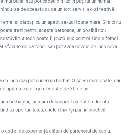
t mai bună, sau pot cădea din lac în puț. Iar un număr
rându-se de aceasta ca de un tort servit la o zi festivă.
femei și bărbați cu un apetit sexual foarte mare. Și aici nu
o poate trezi pentru aceste persoane, un posibil nou
estăvilit, alteori poate fi ținută sub control. Unele femei
satisfăcute de partener sau pot avea nevoie de încă ceva
a că încă mai pot cuceri un bărbat. O să vă mire poate, dar
te apărea chiar în jurul vârstei de 30 de ani…
ar a bărbaților, însă am descoperit că este o dorință
ând au oportunitatea, unele chiar își pun în practică
 o astfel de experiență alături de partenerul de cuplu.