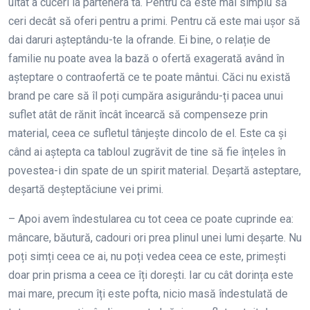
uitat a cuceri la partenera ta. Pentru că este mai simplu să
ceri decât să oferi pentru a primi. Pentru că este mai ușor să
dai daruri așteptându-te la ofrande. Ei bine, o relație de
familie nu poate avea la bază o ofertă exagerată având în
așteptare o contraofertă ce te poate mântui. Căci nu există
brand pe care să îl poți cumpăra asigurându-ți pacea unui
suflet atât de rănit încât încearcă să compenseze prin
material, ceea ce sufletul tânjește dincolo de el. Este ca și
când ai aștepta ca tabloul zugrăvit de tine să fie înțeles în
povestea-i din spate de un spirit material. Deșartă asteptare,
deșartă deșteptăciune vei primi.
– Apoi avem îndestularea cu tot ceea ce poate cuprinde ea:
mâncare, băutură, cadouri ori prea plinul unei lumi deșarte. Nu
poți simți ceea ce ai, nu poți vedea ceea ce este, primești
doar prin prisma a ceea ce îți dorești. Iar cu cât dorința este
mai mare, precum îți este pofta, nicio masă îndestulată de