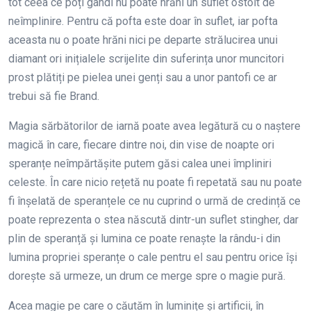
tot ceea ce poți gândi nu poate hrăni un suflet ostoit de
neîmplinire. Pentru că pofta este doar în suflet, iar pofta
aceasta nu o poate hrăni nici pe departe strălucirea unui
diamant ori inițialele scrijelite din suferința unor muncitori
prost plătiți pe pielea unei genți sau a unor pantofi ce ar
trebui să fie Brand.
Magia sărbătorilor de iarnă poate avea legătură cu o naștere
magică în care, fiecare dintre noi, din vise de noapte ori
speranțe neîmpărtășite putem găsi calea unei împliniri
celeste. În care nicio rețetă nu poate fi repetată sau nu poate
fi înșelată de speranțele ce nu cuprind o urmă de credință ce
poate reprezenta o stea născută dintr-un suflet stingher, dar
plin de speranță și lumina ce poate renaște la rându-i din
lumina propriei speranțe o cale pentru el sau pentru orice își
dorește să urmeze, un drum ce merge spre o magie pură.
Acea magie pe care o căutăm în luminițe și artificii, în