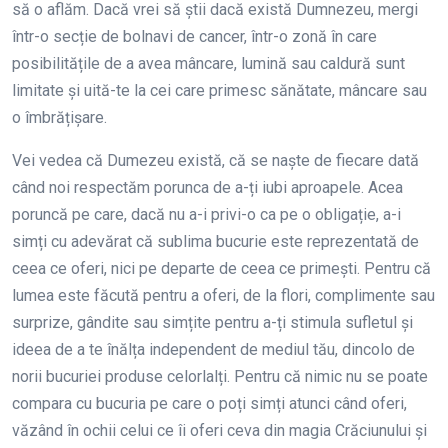
să o aflăm. Dacă vrei să știi dacă există Dumnezeu, mergi
într-o secție de bolnavi de cancer, într-o zonă în care
posibilitățile de a avea mâncare, lumină sau caldură sunt
limitate și uită-te la cei care primesc sănătate, mâncare sau
o îmbrățișare.
Vei vedea că Dumezeu există, că se naște de fiecare dată
când noi respectăm porunca de a-ți iubi aproapele. Acea
poruncă pe care, dacă nu a-i privi-o ca pe o obligație, a-i
simți cu adevărat că sublima bucurie este reprezentată de
ceea ce oferi, nici pe departe de ceea ce primești. Pentru că
lumea este făcută pentru a oferi, de la flori, complimente sau
surprize, gândite sau simțite pentru a-ți stimula sufletul și
ideea de a te înălța independent de mediul tău, dincolo de
norii bucuriei produse celorlalți. Pentru că nimic nu se poate
compara cu bucuria pe care o poți simți atunci când oferi,
văzând în ochii celui ce îi oferi ceva din magia Crăciunului și