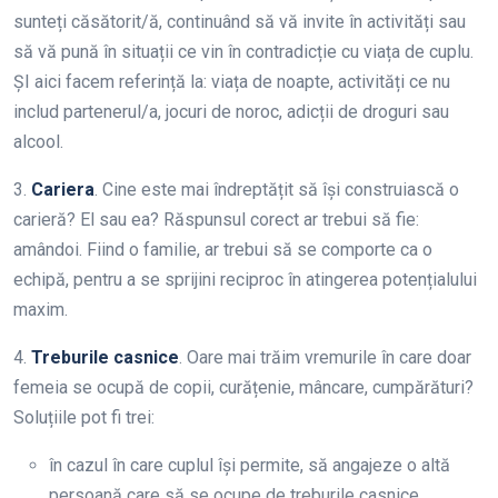
sunteți căsătorit/ă, continuând să vă invite în activități sau
să vă pună în situații ce vin în contradicție cu viața de cuplu.
ȘI aici facem referință la: viața de noapte, activități ce nu
includ partenerul/a, jocuri de noroc, adicții de droguri sau
alcool.
3.
Cariera
. Cine este mai îndreptățit să își construiască o
carieră? El sau ea? Răspunsul corect ar trebui să fie:
amândoi. Fiind o familie, ar trebui să se comporte ca o
echipă, pentru a se sprijini reciproc în atingerea potențialului
maxim.
4.
Treburile casnice
. Oare mai trăim vremurile în care doar
femeia se ocupă de copii, curățenie, mâncare, cumpărături?
Soluțiile pot fi trei:
în cazul în care cuplul își permite, să angajeze o altă
persoană care să se ocupe de treburile casnice