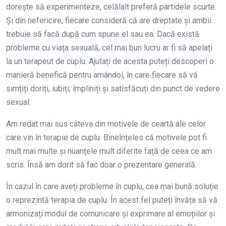
dorește să experimenteze, celălalt preferă partidele scurte.
Și din nefericire, fiecare consideră că are dreptate și ambii
trebuie să facă după cum spune el sau ea. Dacă există
probleme cu viața sexuală, cel mai bun lucru ar fi să apelați
la un terapeut de cuplu. Ajutați de acesta puteți descoperi o
manieră benefică pentru amândoi, în care fiecare să vă
simțiți doriți, iubiți, împliniți și satisfăcuți din punct de vedere
sexual.
Am redat mai sus câteva din motivele de ceartă ale celor
care vin în terapie de cuplu. Bineînțeles că motivele pot fi
mult mai multe și nuanțele mult diferite față de ceea ce am
scris. Însă am dorit să fac doar o prezentare generală.
În cazul în care aveți probleme în cuplu, cea mai bună soluție
o reprezintă terapia de cuplu. În acest fel puteți învăța să vă
armonizați modul de comunicare și exprimare al emoțiilor și