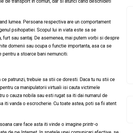
ele de transport in comun, dar si atunci cand deschideti
e cand lumea. Persoana respectiva are un comportament
genul psihopatiei. Scopul lui in viata este sa se
, furt sau santaj. De asemenea, mai putem vorbi si despre
numite domenii sau ocupa o functie importanta, asa ca se
 pentru a stoarce bani nemunciti.
ce patrunzi, trebuie sa stii ce doresti. Daca tu nu stii ce
pentru ca manipulatorii virtuali isi cauta victimele
ntru o cauza nobila sau esti rugat sa iti dai numarul de
a iti vanda o escrocherie. Cu toate astea, poti sa fii atent
rsoana care face asta iti vinde o imagine printr-o
iate de pe Internet. In spatele unei comunicari afective, se