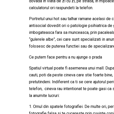
dovada in viata de zi cu zi, pe strada, in mijloac
calculatorul ori raspundeti la telefon.
Portretul unui hot sau talhar ramane acelasi d
antisocial dovedit ori o patologie psihiatrica de 
imbogateasca fara sa munceasca, prin pacaleala
“gulerele albe”, cei care sunt specializati in a
folosesc de puterea functiei sau de specializare
Ce putem face pentru a nu ajunge o prada
Spatiul virtual poate fi asemenea unui mall. Dupa 
cauti, poti da peste cineva care stie foarte bine, 
pretutindeni. Indiferent ca ti se cere ajutorul pe
telefon, cineva rau intentionat te poate gasi ca s
la anumite lucruri:
1. Omul din spatele fotografiei. De multe ori, pe
fotografie falsa si te cucereste prin cuvinte cop