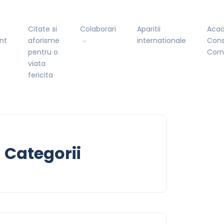
Citate si
Colaborari
Aparitii
Aca
nt
aforisme
internationale
Cons
pentru o
Cor
viata
fericita
Categorii