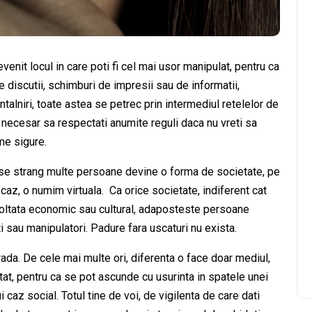
evenit locul in care poti fi cel mai usor manipulat, pentru ca
 discutii, schimburi de impresii sau de informatii,
intalniri, toate astea se petrec prin intermediul retelelor de
E necesar sa respectati anumite reguli daca nu vreti sa
me sigure.
 se strang multe persoane devine o forma de societate, pe
 caz, o numim virtuala. Ca orice societate, indiferent cat
ltata economic sau cultural, adaposteste persoane
i sau manipulatori. Padure fara uscaturi nu exista.
trada. De cele mai multe ori, diferenta o face doar mediul,
tat, pentru ca se pot ascunde cu usurinta in spatele unei
 caz social. Totul tine de voi, de vigilenta de care dati