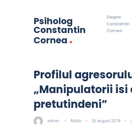
Despre
Psiholog
Constantin
Constantin
Cornea
.
Cornea
Profilul agresorulu
„Manipulatorii isi
pretutindeni”
admin
Adulti
26 august 2018